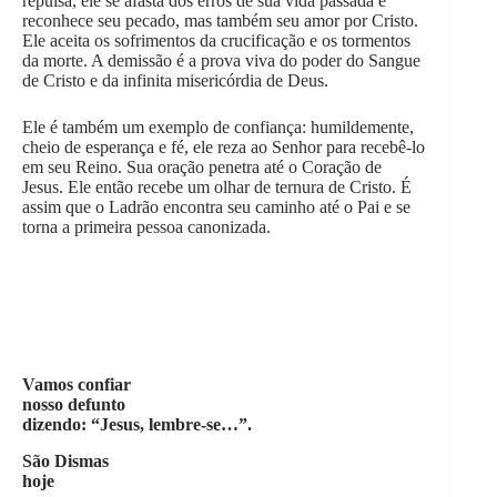
repulsa, ele se afasta dos erros de sua vida passada e
reconhece seu pecado, mas também seu amor por Cristo.
Ele aceita os sofrimentos da crucificação e os tormentos
da morte. A demissão é a prova viva do poder do Sangue
de Cristo e da infinita misericórdia de Deus.
Ele é também um exemplo de confiança: humildemente,
cheio de esperança e fé, ele reza ao Senhor para recebê-lo
em seu Reino. Sua oração penetra até o Coração de
Jesus. Ele então recebe um olhar de ternura de Cristo. É
assim que o Ladrão encontra seu caminho até o Pai e se
torna a primeira pessoa canonizada.
Vamos confiar
nosso defunto
dizendo: “Jesus, lembre-se…”.
São Dismas
hoje