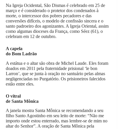
Na Igreja Ocidental, São Dismas é celebrado em 25 de
março e é considerado o protetor dos condenados à
morte, o intercessor dos pobres pecadores e das
conversões difíceis, o modelo de confissão sincera e o
santo padroeiro dos agonizantes. A Igreja Oriental, assim
como algumas dioceses da França, como Séez (61), o
celebram em 12 de outubro.
A capela
do Bom Ladrão
A estátua e o altar são obra de Michel Laude. Eles foram
doados em 2011 pela fraternidade prisional ‘le bon
Larron’, que se junta à oração no santuário pelas almas
negligenciadas no Purgatório. Os prisioneiros falecidos
estão entre eles.
O vitral
de Santa Mônica
A janela mostra Santa Mônica se recomendando a seu
filho Santo Agostinho em seu leito de morte: “Não me
importo onde estou enterrado, mas lembre-se de mim no
altar do Senhor”. A oração de Santa Mônica pela