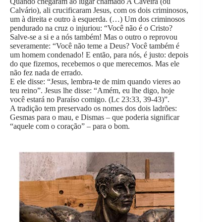
Quando chegaram ao lugar chamado A Caveira (ou
Calvário), ali crucificaram Jesus, com os dois criminosos,
um à direita e outro à esquerda. (…) Um dos criminosos
pendurado na cruz o injuriou: “Você não é o Cristo?
Salve-se a si e a nós também! Mas o outro o reprovou
severamente: “Você não teme a Deus? Você também é
um homem condenado! E então, para nós, é justo: depois
do que fizemos, recebemos o que merecemos. Mas ele
não fez nada de errado.
E ele disse: “Jesus, lembra-te de mim quando vieres ao
teu reino”. Jesus lhe disse: “Amém, eu lhe digo, hoje
você estará no Paraíso comigo. (Lc 23:33, 39-43)”.
A tradição tem preservado os nomes dos dois ladrões:
Gesmas para o mau, e Dismas – que poderia significar
“aquele com o coração” – para o bom.