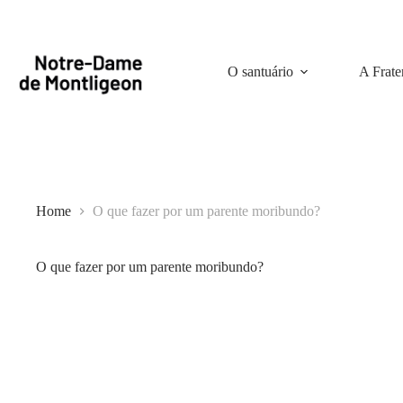
Pular
para
o
conteúdo
O santuário
A Frate
Home
O que fazer por um parente moribundo?
O que fazer por um parente moribundo?