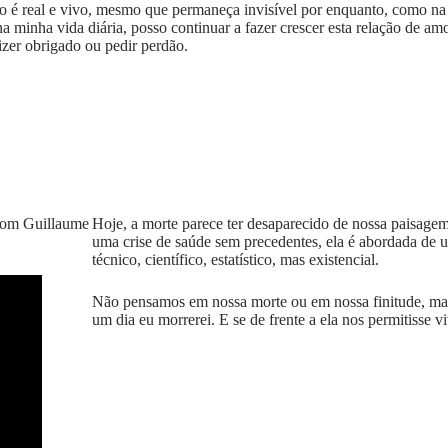
lo é real e vivo, mesmo que permaneça invisível por enquanto, como na f
na minha vida diária, posso continuar a fazer crescer esta relação de am
izer obrigado ou pedir perdão.
 com Guillaume
Hoje, a morte parece ter desaparecido de nossa paisag
uma crise de saúde sem precedentes, ela é abordada de 
técnico, científico, estatístico, mas existencial.
Não pensamos em nossa morte ou em nossa finitude, mas
um dia eu morrerei. E se de frente a ela nos permitisse v