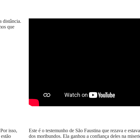
 distância.
mos que
.
Por isso,
Este é o testemunho de São Faustina que rezava e estav
 estão
dos moribundos. Ela ganhou a confiança deles na miser