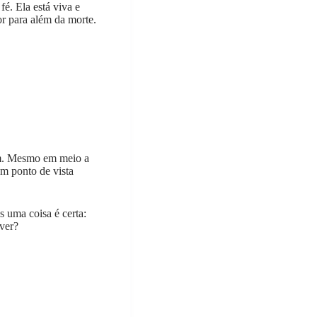
é. Ela está viva e
or para além da morte.
em. Mesmo em meio a
um ponto de vista
 uma coisa é certa:
iver?