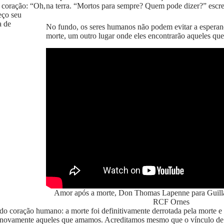
 coração: “Oh,
na terra. “Mortos para sempre? Quem pode dizer?” escr
eço seu
a de
No fundo, os seres humanos não podem evitar a esperan
morte, um outro lugar onde eles encontrarão aqueles qu
Amor após a morte, Don Thomas Lapenne para Guil
RCF Ornes
a do coração humano: a morte foi definitivamente derrotada pela morte e 
er novamente aqueles que amamos. Acreditamos mesmo que o vínculo de