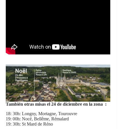
También otras misas el 24 de diciembre en la zona :
18: 30h: Longny, Mortagne, Tourouvre
19: 00h: Nocé, Bellême, Rémalard
19: 30h: St Mard de Réno