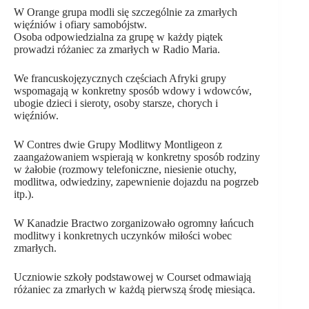
W Orange grupa modli się szczególnie za zmarłych
więźniów i ofiary samobójstw.
Osoba odpowiedzialna za grupę w każdy piątek
prowadzi różaniec za zmarłych w Radio Maria.
We francuskojęzycznych częściach Afryki grupy
wspomagają w konkretny sposób wdowy i wdowców,
ubogie dzieci i sieroty, osoby starsze, chorych i
więźniów.
W Contres dwie Grupy Modlitwy Montligeon z
zaangażowaniem wspierają w konkretny sposób rodziny
w żałobie (rozmowy telefoniczne, niesienie otuchy,
modlitwa, odwiedziny, zapewnienie dojazdu na pogrzeb
itp.).
W Kanadzie Bractwo zorganizowało ogromny łańcuch
modlitwy i konkretnych uczynków miłości wobec
zmarłych.
Uczniowie szkoły podstawowej w Courset odmawiają
różaniec za zmarłych w każdą pierwszą środę miesiąca.