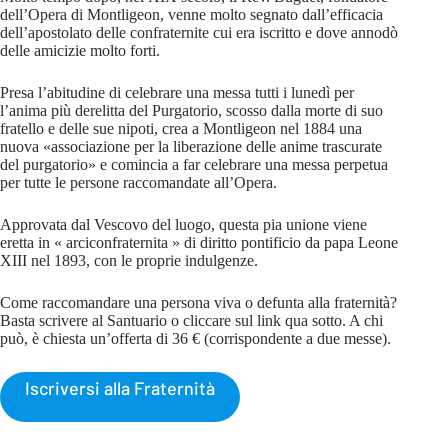
dell’Opera di Montligeon, venne molto segnato dall’efficacia
dell’apostolato delle confraternite cui era iscritto e dove annodò
delle amicizie molto forti.
Presa l’abitudine di celebrare una messa tutti i lunedì per
l’anima più derelitta del Purgatorio, scosso dalla morte di suo
fratello e delle sue nipoti, crea a Montligeon nel 1884 una
nuova «associazione per la liberazione delle anime trascurate
del purgatorio» e comincia a far celebrare una messa perpetua
per tutte le persone raccomandate all’Opera.
Approvata dal Vescovo del luogo, questa pia unione viene
eretta in « arciconfraternita » di diritto pontificio da papa Leone
XIII nel 1893, con le proprie indulgenze.
Come raccomandare una persona viva o defunta alla fraternità?
Basta scrivere al Santuario o cliccare sul link qua sotto. A chi
può, è chiesta un’offerta di 36 € (corrispondente a due messe).
Iscriversi alla Fraternità