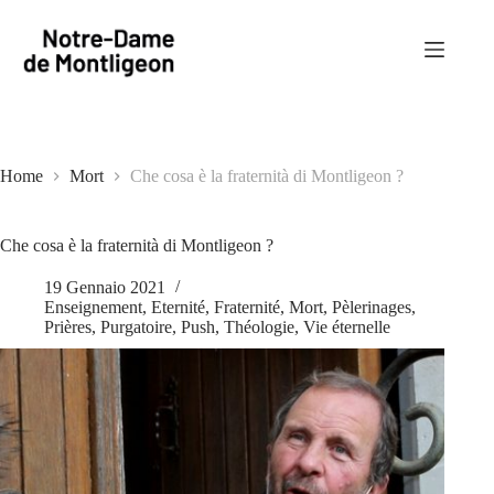
Salta
al
contenuto
Home
Mort
Che cosa è la fraternità di Montligeon ?
Che cosa è la fraternità di Montligeon ?
19 Gennaio 2021
Enseignement
,
Eternité
,
Fraternité
,
Mort
,
Pèlerinages
,
Prières
,
Purgatoire
,
Push
,
Théologie
,
Vie éternelle