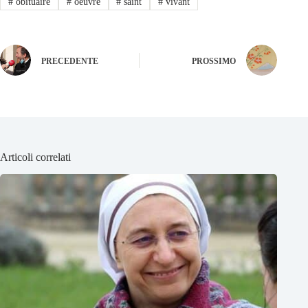
#
obituaire
#
oeuvre
#
saint
#
vivant
PRECEDENTE
PROSSIMO
Articoli correlati