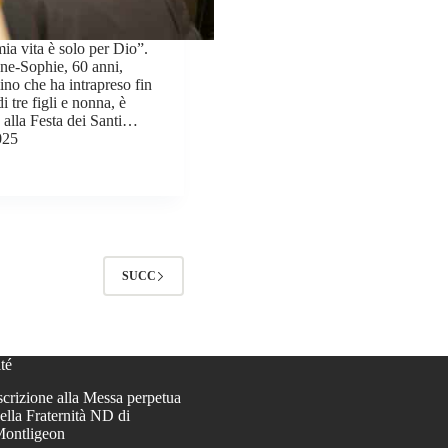
ia vita è solo per Dio”.
ne-Sophie, 60 anni,
no che ha intrapreso fin
 tre figli e nonna, è
 alla Festa dei Santi…
025
SUCC
té
scrizione alla Messa perpetua
ella Fraternità ND di
ontligeon