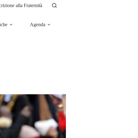
crizione alla Fraternità
iche
Agenda
News