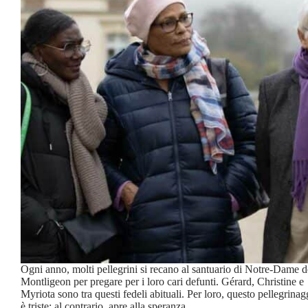
Ogni anno, molti pellegrini si recano al santuario di Notre-Dame d
Montligeon per pregare per i loro cari defunti. Gérard, Christine e
Myriota sono tra questi fedeli abituali. Per loro, questo pellegrina
è triste: al contrario, apre alla speranza…