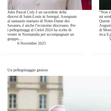
Jules Pascal Coly è un sacerdote della
“Non vo
diocesi di Saint-Louis in Senegal. Assegnato
mi semb
al santuario mariano di Notre-Dame des
Queste 
Savanes, è anche l’economo diocesano. Per
Augusti
i pellegrinaggi al Cielol 2024 ha scelto di
di Mont
venire in Normandia per accompagnare un
reca lì
gruppo…
5
6 Novembre 2025
Un pellegrinaggio gioioso