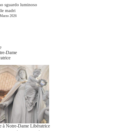
o sguardo luminoso
lle madri
 Marzo 2026
e
tre-Dame
atrice
re à Notre-Dame Libératrice