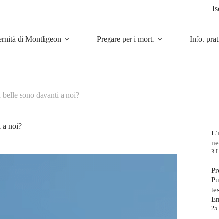
Is
ernità di Montligeon
Pregare per i morti
Info. prat
ù belle sono davanti a noi?
i a noi?
L’
ne
3 L
Pr
Pu
te
E
25