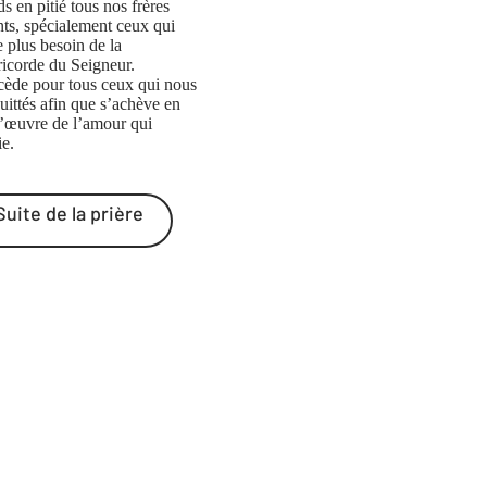
s en pitié tous nos frères
nts, spécialement ceux qui
e plus besoin de la
ricorde du Seigneur.
rcède pour tous ceux qui nous
uittés afin que s’achève en
l’œuvre de l’amour qui
ie.
Suite de la prière