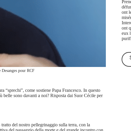
Prend
défu
ont l
misé
Inte
ont q
eux 
purif
me Desanges pour RCF
ttura “sprechi”, come sostiene Papa Francesco. In questo
iù belle sono davanti a noi? Risposta dai Suor Cécile per
tratto del nostro pellegrinaggio sulla terra, con la
ttiva del passaggio della morte e del grande incontro con