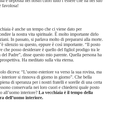
ia e deposita nei nostri cuori tutto l’essere che ha nel suo
è favolosa!
chiaia è anche un tempo che ci viene dato per
ndire la nostra vita spirituale. È molto importante dirlo
ziani. In passato, si parlava molto di prepararsi alla morte.
’è silenzio su questo, eppure è così importante. “Il posto
e che posso desiderare è quello del figliol prodigo tra le
a del Padre”, disse questo mio parente. Quella persona ha
 prospettiva. Ha meditato sulla vita eterna.
olo diceva: “L’uomo esteriore va verso la sua rovina, ma
 interiore si rinnova di giorno in giorno”. Che bella
piena di speranza per i nostri fratelli e sorelle di una certa
ossono conservarla nei loro cuori e chiedersi quale posto
no all’uomo interiore?
La vecchiaia è il tempo della
ura dell’uomo interiore.