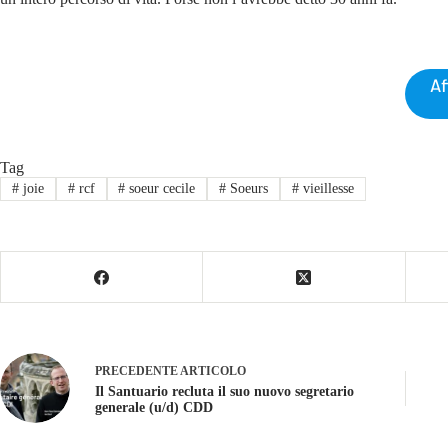
Af
Tag
#
joie
#
rcf
#
soeur cecile
#
Soeurs
#
vieillesse
PRECEDENTE
ARTICOLO
Il Santuario recluta il suo nuovo segretario
generale (u/d) CDD