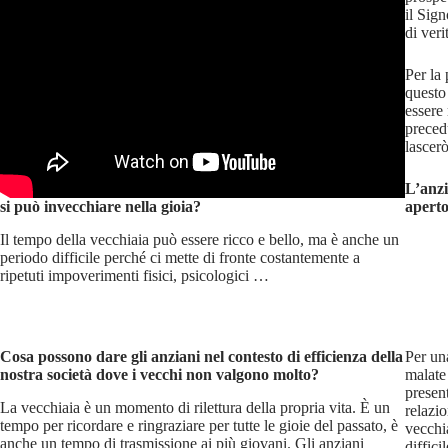
il Sig
di veri
Per la
questo
essere 
preced
lascerò
L’anzi
si può invecchiare nella gioia?
aperto
Il tempo della vecchiaia può essere ricco e bello, ma è anche un
periodo difficile perché ci mette di fronte costantemente a
ripetuti impoverimenti fisici, psicologici …
Cosa possono dare gli anziani nel contesto di efficienza della
Per un
nostra società dove i vecchi non valgono molto?
malate
present
La vecchiaia è un momento di rilettura della propria vita. È un
relazio
tempo per ricordare e ringraziare per tutte le gioie del passato, è
vecchi
anche un tempo di trasmissione ai più giovani. Gli anziani
diffici