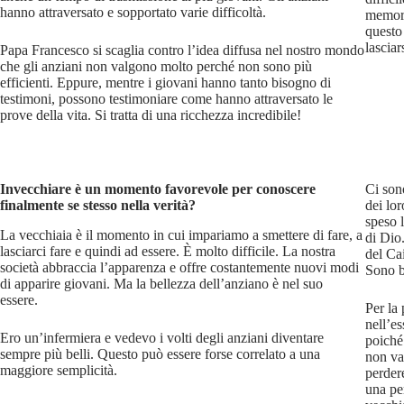
hanno attraversato e sopportato varie difficoltà.
memori
questo
lasciar
Papa Francesco si scaglia contro l’idea diffusa nel nostro mondo
che gli anziani non valgono molto perché non sono più
efficienti. Eppure, mentre i giovani hanno tanto bisogno di
testimoni, possono testimoniare come hanno attraversato le
prove della vita. Si tratta di una ricchezza incredibile!
Invecchiare è un momento favorevole per conoscere
Ci son
finalmente se stesso nella verità?
dei lo
speso l
La vecchiaia è il momento in cui impariamo a smettere di fare, a
di Dio
lasciarci fare e quindi ad essere. È molto difficile. La nostra
del Cai
società abbraccia l’apparenza e offre costantemente nuovi modi
Sono be
di apparire giovani. Ma la bellezza dell’anziano è nel suo
essere.
Per la 
nell’es
Ero un’infermiera e vedevo i volti degli anziani diventare
poiché
sempre più belli. Questo può essere forse correlato a una
non val
maggiore semplicità.
perdere
una pe