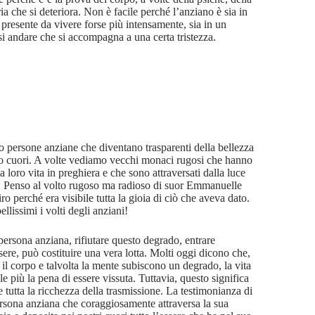
a che si deteriora. Non è facile perché l’anziano è sia in
 presente da vivere forse più intensamente, sia in un
si andare che si accompagna a una certa tristezza.
o persone anziane che diventano trasparenti della bellezza
ro cuori. A volte vediamo vecchi monaci rugosi che hanno
a loro vita in preghiera e che sono attraversati dalla luce
. Penso al volto rugoso ma radioso di suor Emmanuelle
ro perché era visibile tutta la gioia di ciò che aveva dato.
llissimi i volti degli anziani!
persona anziana, rifiutare questo degrado, entrare
sere, può costituire una vera lotta. Molti oggi dicono che,
 il corpo e talvolta la mente subiscono un degrado, la vita
e più la pena di essere vissuta. Tuttavia, questo significa
 tutta la ricchezza della trasmissione. La testimonianza di
rsona anziana che coraggiosamente attraversa la sua