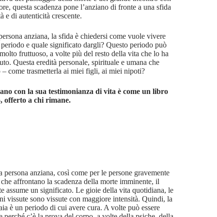
nore, questa scadenza pone l’anziano di fronte a una sfida
tà e di autenticità crescente.
 persona anziana, la sfida è chiedersi come vuole vivere
 periodo e quale significato dargli? Questo periodo può
molto fruttuoso, a volte più del resto della vita che lo ha
uto. Questa eredità personale, spirituale e umana che
 – come trasmetterla ai miei figli, ai miei nipoti?
ano con la sua testimonianza di vita è come un libro
, offerto a chi rimane.
a persona anziana, così come per le persone gravemente
 che affrontano la scadenza della morte imminente, il
e assume un significato. Le gioie della vita quotidiana, le
ni vissute sono vissute con maggiore intensità. Quindi, la
aia è un periodo di cui avere cura. A volte può essere
le perché c’è la prova del corpo, a volte della psiche, della