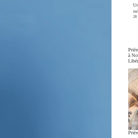
Un
su
28
Prièr
à No
Libér
Priè