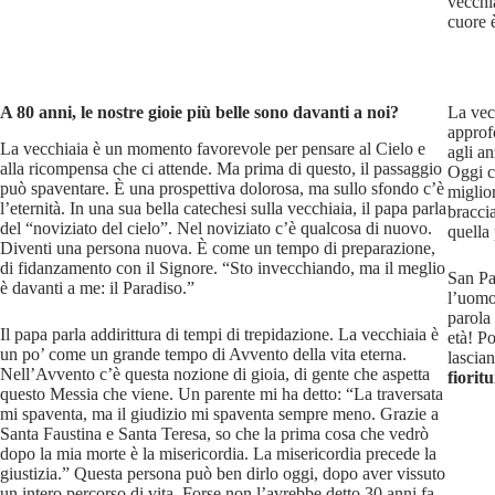
vecchia
cuore 
A 80 anni, le nostre gioie più belle sono davanti a noi?
La vec
approfo
La vecchiaia è un momento favorevole per pensare al Cielo e
agli an
alla ricompensa che ci attende. Ma prima di questo, il passaggio
Oggi c
può spaventare. È una prospettiva dolorosa, ma sullo sfondo c’è
miglior
l’eternità. In una sua bella catechesi sulla vecchiaia, il papa parla
bracci
del “noviziato del cielo”. Nel noviziato c’è qualcosa di nuovo.
quella
Diventi una persona nuova. È come un tempo di preparazione,
di fidanzamento con il Signore. “Sto invecchiando, ma il meglio
San Pa
è davanti a me: il Paradiso.”
l’uomo
parola 
Il papa parla addirittura di tempi di trepidazione. La vecchiaia è
età! P
un po’ come un grande tempo di Avvento della vita eterna.
lascia
Nell’Avvento c’è questa nozione di gioia, di gente che aspetta
fiorit
questo Messia che viene. Un parente mi ha detto: “La traversata
mi spaventa, ma il giudizio mi spaventa sempre meno. Grazie a
Santa Faustina e Santa Teresa, so che la prima cosa che vedrò
dopo la mia morte è la misericordia. La misericordia precede la
giustizia.” Questa persona può ben dirlo oggi, dopo aver vissuto
un intero percorso di vita. Forse non l’avrebbe detto 30 anni fa.