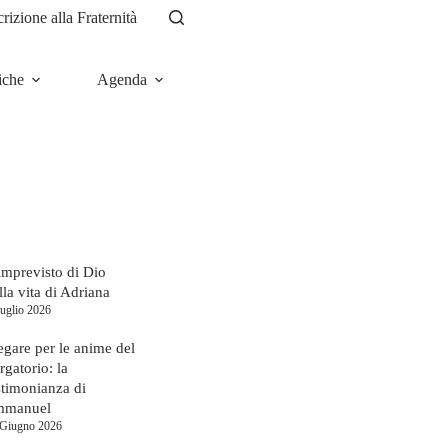
crizione alla Fraternità
iche
Agenda
News
imprevisto di Dio
lla vita di Adriana
uglio 2026
egare per le anime del
rgatorio: la
stimonianza di
mmanuel
 Giugno 2026