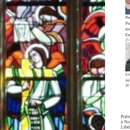
Pr
Pu
te
E
25
Un
su
28
Prièr
à No
Libér