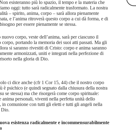
 Non esisteranno più lo spazio, il tempo e la materia che
iamo oggi: tutto sarà radicalmente trasformato. La nostra
alità – spirito, anima, corpo – sarà allora pienamente
inata, e l’anima ritroverà questo corpo a cui dà forma, e di
 bisogno per essere pienamente se stessa.
 nuovo corpo, veste dell’anima, sarà per ciascuno il
o corpo, portando la memoria dei suoi atti passati. Ma gli
allora si saranno rivestiti di Cristo: corpo e anima saranno
amente armonizzati, uniti e integrati nella perfezione di
risorto nella gloria di Dio.
olo ci dice anche (cfr 1 Cor 15, 44) che il nostro corpo
ù è psichico (e quindi segnato dalla chiusura della nostra
su se stessa) ma che risorgerà come corpo spirituale:
 anima personali, viventi nella perfetta unità dello
, in comunione con tutti gli eletti e tutti gli angeli nella
i Dio.
uova esistenza radicalmente e incommensurabilmente
a