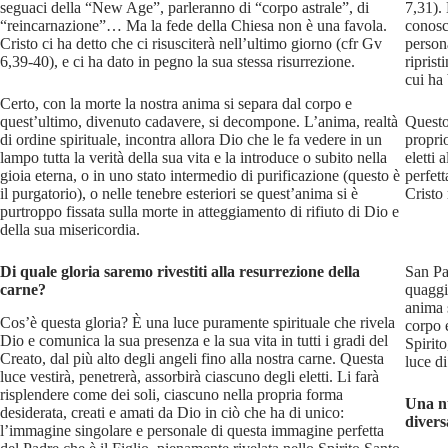
seguaci della “New Age”, parleranno di “corpo astrale”, di
7,31).
“reincarnazione”… Ma la fede della Chiesa non è una favola.
conosc
Cristo ci ha detto che ci risusciterà nell’ultimo giorno (cfr Gv
person
6,39-40), e ci ha dato in pegno la sua stessa risurrezione.
riprist
cui ha
Certo, con la morte la nostra anima si separa dal corpo e
quest’ultimo, divenuto cadavere, si decompone. L’anima, realtà
Questo
di ordine spirituale, incontra allora Dio che le fa vedere in un
propri
lampo tutta la verità della sua vita e la introduce o subito nella
eletti 
gioia eterna, o in uno stato intermedio di purificazione (questo è
perfett
il purgatorio), o nelle tenebre esteriori se quest’anima si è
Cristo 
purtroppo fissata sulla morte in atteggiamento di rifiuto di Dio e
della sua misericordia.
Di quale gloria saremo rivestiti alla resurrezione della
San Pa
carne?
quaggi
anima 
Cos’è questa gloria? È una luce puramente spirituale che rivela
corpo e
Dio e comunica la sua presenza e la sua vita in tutti i gradi del
Spirito
Creato, dal più alto degli angeli fino alla nostra carne. Questa
luce d
luce vestirà, penetrerà, assorbirà ciascuno degli eletti. Li farà
risplendere come dei soli, ciascuno nella propria forma
Una n
desiderata, creati e amati da Dio in ciò che ha di unico:
divers
l’immagine singolare e personale di questa immagine perfetta