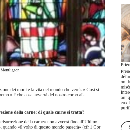
Priè
 Montligeon
Prend
défu
ont l
misé
ezione dei morti e la vita del mondo che verrà. » Così si
Inte
eremo » ? che cosa avverrà del nostro corpo alla
ont q
eux 
purif
ezione della carne: di quale carne si tratta?
«risurrezione della carne» non avverrà fino all’Ultimo
, quando «il volto di questo mondo passerà» (cfr 1 Cor