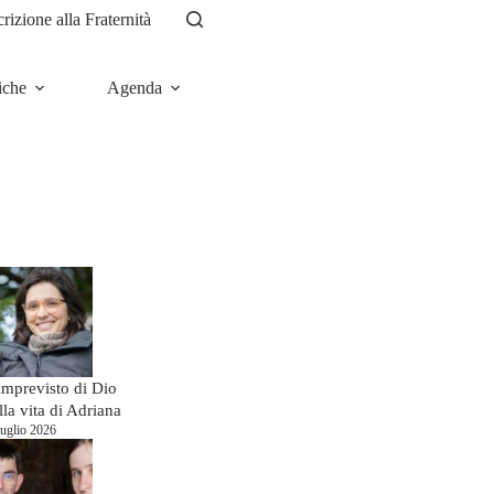
crizione alla Fraternità
iche
Agenda
News
imprevisto di Dio
lla vita di Adriana
uglio 2026