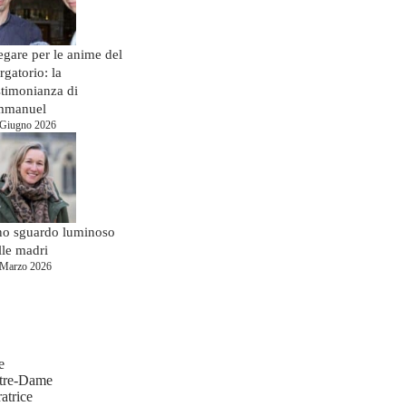
egare per le anime del
rgatorio: la
stimonianza di
mmanuel
 Giugno 2026
o sguardo luminoso
lle madri
 Marzo 2026
e
tre-Dame
atrice