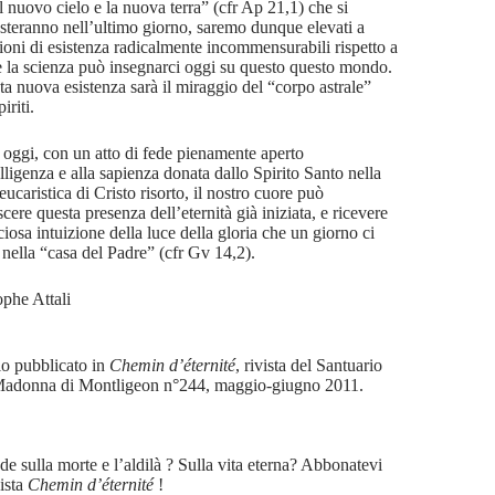
l nuovo cielo e la nuova terra” (cfr Ap 21,1) che si
steranno nell’ultimo giorno, saremo dunque elevati a
ioni di esistenza radicalmente incommensurabili rispetto a
e la scienza può insegnarci oggi su questo questo mondo.
ta nuova esistenza sarà il miraggio del “corpo astrale”
iriti.
oggi, con un atto di fede pienamente aperto
elligenza e alla sapienza donata dallo Spirito Santo nella
eucaristica di Cristo risorto, il nostro cuore può
cere questa presenza dell’eternità già iniziata, e ricevere
ciosa intuizione della luce della gloria che un giorno ci
 nella “casa del Padre” (cfr Gv 14,2).
ophe Attali
lo pubblicato in
Chemin d’éternité
, rivista del Santuario
Madonna di Montligeon n°244, maggio-giugno 2011.
e sulla morte e l’aldilà ? Sulla vita eterna? Abbonatevi
vista
Chemin d’éternité
!