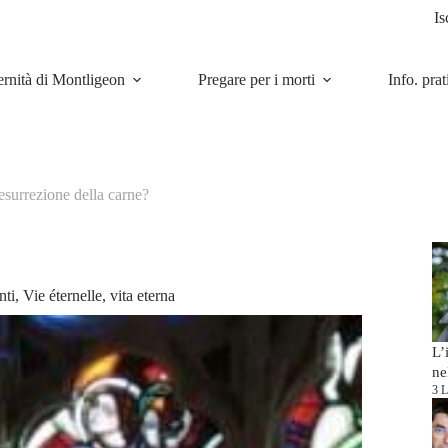
Is
ernità di Montligeon
Pregare per i morti
Info. prat
esurrezione della carne?
nti
,
Vie éternelle
,
vita eterna
L’
ne
3 L