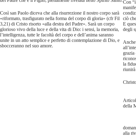
del Padre che è il Figlio, pienamente rivelata nello Spirito Santo.
Con “i
manife
Così san Paolo diceva che alla risurrezione il nostro corpo sarà
condiz
«riformato, trasfigurato nella forma del corpo di gloria» (cfr Fil
ciò ch
3,21) di Cristo risorto «alla destra del Padre». Sarà un corpo
E ques
glorioso vivo della luce e della vita di Dio: i sensi, la memoria,
degli sp
l’intelligenza, tutte le facoltà del corpo e dell’anima saranno
unite in un atto semplice e perfetto di contemplazione di Dio, e
Anche 
sbocceranno nel suo amore.
all’int
grazia 
riconos
la fidu
riunirà
Christ
Artico
della 
domand
alla ri