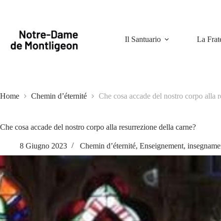
Salta
al
contenuto
Il Santuario
La Frat
Home
Chemin d’éternité
Che cosa accade del nostro corpo alla r
Che cosa accade del nostro corpo alla resurrezione della carne?
8 Giugno 2023
Chemin d’éternité
,
Enseignement
,
insegname