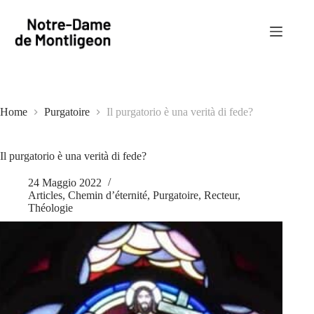
Salta
al
contenuto
Home
Purgatoire
Il purgatorio è una verità di fede?
Il purgatorio è una verità di fede?
24 Maggio 2022
Articles
,
Chemin d’éternité
,
Purgatoire
,
Recteur
,
Théologie