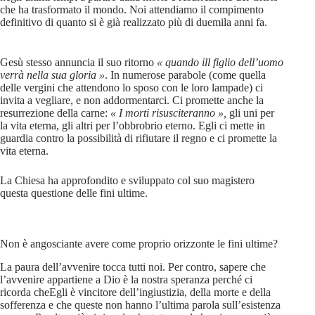
che ha trasformato il mondo. Noi attendiamo il compimento
definitivo di quanto si è già realizzato più di duemila anni fa.
Gesù stesso annuncia il suo ritorno
« quando ill figlio dell’uomo
verrà nella sua gloria »
. In numerose parabole (come quella
delle vergini che attendono lo sposo con le loro lampade) ci
invita a vegliare, e non addormentarci. Ci promette anche la
resurrezione della carne:
« I morti risusciteranno »,
gli uni per
la vita eterna, gli altri per l’obbrobrio eterno. Egli ci mette in
guardia contro la possibilità di rifiutare il regno e ci promette la
vita eterna.
La Chiesa ha approfondito e sviluppato col suo magistero
questa questione delle fini ultime.
Non è angosciante avere come proprio orizzonte le fini ultime?
La paura dell’avvenire tocca tutti noi. Per contro, sapere che
l’avvenire appartiene a Dio è la nostra speranza perché ci
ricorda cheEgli è vincitore dell’ingiustizia, della morte e della
sofferenza e che queste non hanno l’ultima parola sull’esistenza