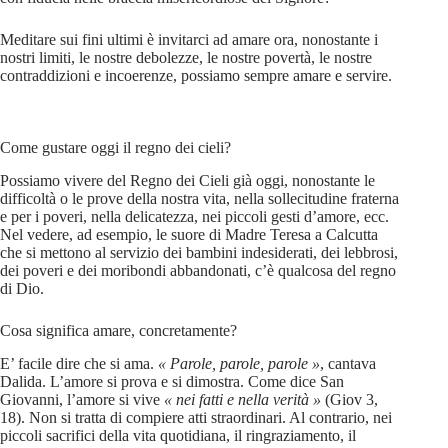
Meditare sui fini ultimi è invitarci ad amare ora, nonostante i
nostri limiti, le nostre debolezze, le nostre povertà, le nostre
contraddizioni e incoerenze, possiamo sempre amare e servire.
Come gustare oggi il regno dei cieli?
Possiamo vivere del Regno dei Cieli già oggi, nonostante le
difficoltà o le prove della nostra vita, nella sollecitudine fraterna
e per i poveri, nella delicatezza, nei piccoli gesti d’amore, ecc.
Nel vedere, ad esempio, le suore di Madre Teresa a Calcutta
che si mettono al servizio dei bambini indesiderati, dei lebbrosi,
dei poveri e dei moribondi abbandonati, c’è qualcosa del regno
di Dio.
Cosa significa amare, concretamente?
E’ facile dire che si ama.
« Parole, parole, parole »
, cantava
Dalida. L’amore si prova e si dimostra. Come dice San
Giovanni, l’amore si vive
« nei fatti e nella verità »
(Giov 3,
18). Non si tratta di compiere atti straordinari. Al contrario, nei
piccoli sacrifici della vita quotidiana, il ringraziamento, il