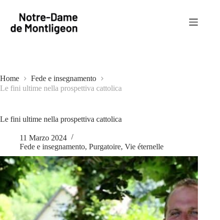
Salta
al
contenuto
Home
Fede e insegnamento
Le fini ultime nella prospettiva cattolica
Le fini ultime nella prospettiva cattolica
11 Marzo 2024
Fede e insegnamento
,
Purgatoire
,
Vie éternelle