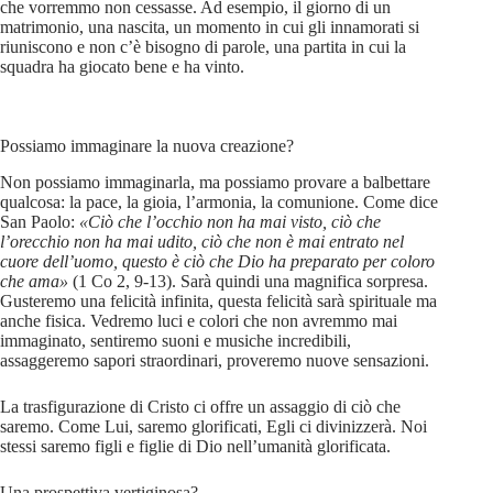
che vorremmo non cessasse. Ad esempio, il giorno di un
matrimonio, una nascita, un momento in cui gli innamorati si
riuniscono e non c’è bisogno di parole, una partita in cui la
squadra ha giocato bene e ha vinto.
Possiamo immaginare la nuova creazione?
Non possiamo immaginarla, ma possiamo provare a balbettare
qualcosa: la pace, la gioia, l’armonia, la comunione. Come dice
San Paolo:
«Ciò che l’occhio non ha mai visto, ciò che
l’orecchio non ha mai udito, ciò che non è mai entrato nel
cuore dell’uomo, questo è ciò che Dio ha preparato per coloro
che ama»
(1 Co 2, 9-13). Sarà quindi una magnifica sorpresa.
Gusteremo una felicità infinita, questa felicità sarà spirituale ma
anche fisica. Vedremo luci e colori che non avremmo mai
immaginato, sentiremo suoni e musiche incredibili,
assaggeremo sapori straordinari, proveremo nuove sensazioni.
La trasfigurazione di Cristo ci offre un assaggio di ciò che
saremo. Come Lui, saremo glorificati, Egli ci divinizzerà. Noi
stessi saremo figli e figlie di Dio nell’umanità glorificata.
Una prospettiva vertiginosa?