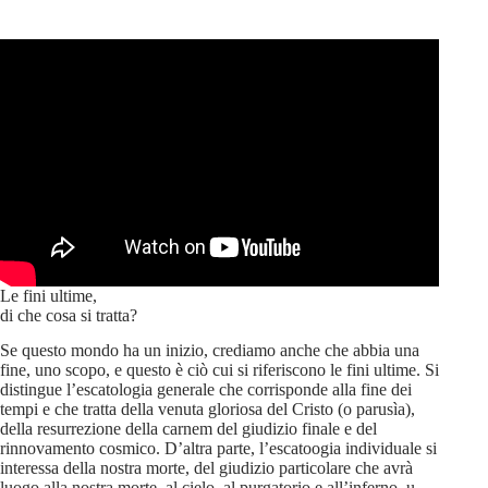
Le fini ultime,
di che cosa si tratta?
Se questo mondo ha un inizio, crediamo anche che abbia una
fine, uno scopo, e questo è ciò cui si riferiscono le fini ultime. Si
distingue l’escatologia generale che corrisponde alla fine dei
tempi e che tratta della venuta gloriosa del Cristo (o parusìa),
della resurrezione della carnem del giudizio finale e del
rinnovamento cosmico. D’altra parte, l’escatoogia individuale si
interessa della nostra morte, del giudizio particolare che avrà
luogo alla nostra morte, al cielo, al purgatorio e all’inferno. u