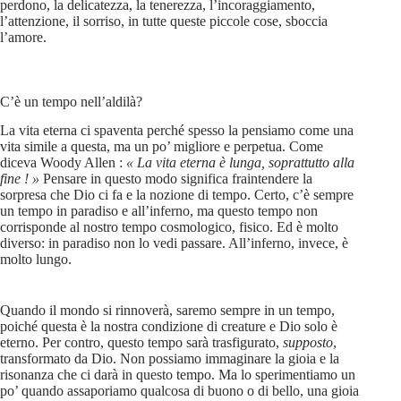
perdono, la delicatezza, la tenerezza, l’incoraggiamento,
l’attenzione, il sorriso, in tutte queste piccole cose, sboccia
l’amore.
C’è un tempo nell’aldilà?
La vita eterna ci spaventa perché spesso la pensiamo come una
vita simile a questa, ma un po’ migliore e perpetua. Come
diceva Woody Allen :
« La vita eterna è lunga, soprattutto alla
fine ! »
Pensare in questo modo significa fraintendere la
sorpresa che Dio ci fa e la nozione di tempo. Certo, c’è sempre
un tempo in paradiso e all’inferno, ma questo tempo non
corrisponde al nostro tempo cosmologico, fisico. Ed è molto
diverso: in paradiso non lo vedi passare. All’inferno, invece, è
molto lungo.
Quando il mondo si rinnoverà, saremo sempre in un tempo,
poiché questa è la nostra condizione di creature e Dio solo è
eterno. Per contro, questo tempo sarà trasfigurato,
supposto
,
transformato da Dio. Non possiamo immaginare la gioia e la
risonanza che ci darà in questo tempo. Ma lo sperimentiamo un
po’ quando assaporiamo qualcosa di buono o di bello, una gioia