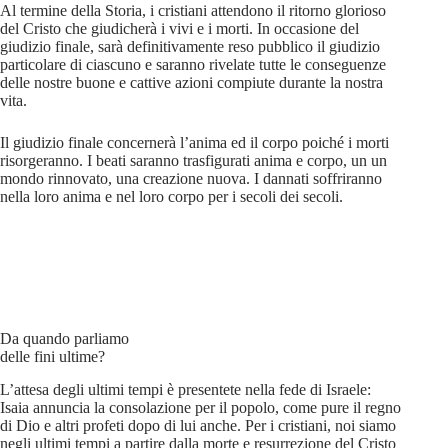
Al termine della Storia, i cristiani attendono il ritorno glorioso
del Cristo che giudicherà i vivi e i morti. In occasione del
giudizio finale, sarà definitivamente reso pubblico il giudizio
particolare di ciascuno e saranno rivelate tutte le conseguenze
delle nostre buone e cattive azioni compiute durante la nostra
vita.
Il giudizio finale concernerà l’anima ed il corpo poiché i morti
risorgeranno. I beati saranno trasfigurati anima e corpo, un un
mondo rinnovato, una creazione nuova. I dannati soffriranno
nella loro anima e nel loro corpo per i secoli dei secoli.
Da quando parliamo
delle fini ultime?
L’attesa degli ultimi tempi è presentete nella fede di Israele:
Isaia annuncia la consolazione per il popolo, come pure il regno
di Dio e altri profeti dopo di lui anche. Per i cristiani, noi siamo
negli ultimi tempi a partire dalla morte e resurrezione del Cristo