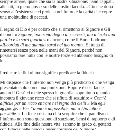
sempre amare, quale che sia la nostra situazione: handicappati,
allettati, in pieno possesso delle nosttre facoltà…Ciò che dona
senso all’esistenza e ci proietta nel futuro è la carità che copre
una moltitudine di peccati.
Il regno di Dio è per coloro che si rimettono al Signore e Gli
dicono:
« Signore, non sono degno di riceverti, ma di’ solo una
parola e io sarò guarito»
o ancora, come il Buon Ladrone:
«Ricordati di me quando sarai nel tuo regno»
. Si tratta di
rimettersi senza posa nelle mani del Signore, perché non
possiamo fare nulla con le nostre forze ed abbiamo bisogno di
lui.
Predicare le fini ultime significa predicare la fiducia
Mi dispiace che l’inferno non venga più predicato o che venga
presentato solo come una punizione. Eppure è così facile
andarci! Gesù ci mette spesso in guardia, soprattutto quando
incontra il giovane ricco che si rifiuta di seguirlo:
« Com’è
difficile per un ricco entrare nel regno dei cieli! »
Ma egli
aggiunge:
«
Per l’uomo è impossibile, ma a Dio tutto è
possibile. »
La fede cristiana ci fa scoprire che il paradiso o
l’inferno non sono questione di sanzione, bensì di rapporto e di
fiducia. Alla fine della nostra vita, saremo in grado di gettarci
con fiducia nelle braccia misericordiose del Signore?