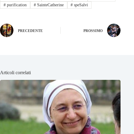
#
purification
#
SainteCatherine
#
speSalvi
PRECEDENTE
PROSSIMO
Articoli correlati