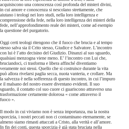
acquisiscono una conoscenza così profonda del misteri divini,
in cui amore e conoscenza si nescolano strettamente, che
aiutano i teologi nei loro studi, nella loro intelligenza e
comprensione della fede, nella loro intelligenza dei misteri della
fede, nell’approfondimento reale dei misteri, come ad esempio
la questione del purgatorio.
Oggi certi teologi ritengono che il fuoco che brucia e al tempo
stesso salva sia il Crito stesso, Giudice e Salvatore. L’incontro
con lui è l’atto decisino del Giudizio. Dinanzi al suo sguardo,
qualsiasi menzogna viene meno. E’ l’incontro con Lui che,
bruciandoci, ci trasforma e libera affinché diventiamo
veramente noi stessi. Quello che si costruisce durante la vita
può allora rivelarsi paglia secca, nuota vanteria, e crollare. Ma
la salvezza è nella sofferenza di questo incontro, in cui l’impuro
e il malsano del nostro essere diventano evidenti. Il suo
sguardo, il contatto col suo cuore ci guariscono attraverso una
trasformazione certamente dolorosa « come attraverso il
fuoco ».
Il modo in cui viviamo non è senza importanza, ma la nostra
sporcizia, i nostri peccati non ci contaminano eternamente, se
almeno siamo rimasti attaccati a Cristo, alla verità e all’amore.
In fin dei conti, questa sporcizia è già stata bruciata nella