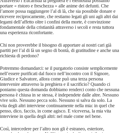
Attraverso l’Eucaristia la preghiera e l’elemosina possiamo
portare « ristoro e freschezza » alle anime dei defunti. Che
l’amore possa raggiungere l’al di là, che sia possibile donare e
ricevere reciprocamente, che restiamo legati gli uni agli altri dai
legami dell’affetto oltre i confini della morte, è convinzione
fondamentale della cristianità attraverso i secoli e resta tuttora
una esperienza riconfortante.
Chi non proverebbe il bisogno di apportare ai nostri cari già
partiti per l’al di là un segno di bontà, di gratitudine e anche una
richiesta di perdono?
Potremmo domandarci: se il purgatorio consiste semplicemente
nell’essere purificati dal fuoco nell’incontro con il Signore,
Giudice e Salvatore, allora come può una terza persona
intervenire attraverso la preghiera e il sacrificio? Quando ci
poniamo questa domanda dobbiamo renderci conto che nessuna
persona è chiusa in se stessa, è independete dalle altre. Nessuno
vive solo. Nessuno pecca solo. Nessuno si salva da solo. La
vita degli altri interviene continuamente nella mia: in quel che
penso, dico, faccio, in come agisco. E viceversa, la mia vita
interviene in quella degli altri: nel male come nel bene.
Così, intercedere per l’altro non gli è estraneo, esteriore,