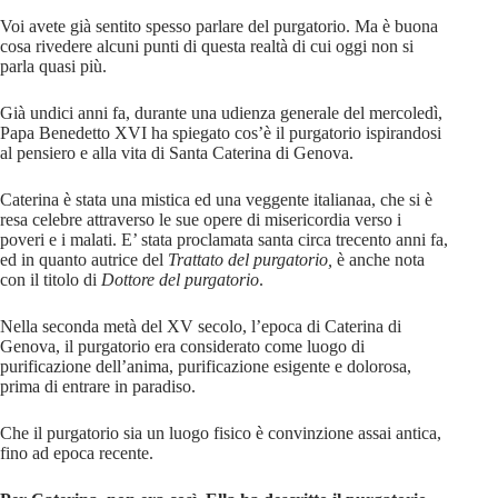
Voi avete già sentito spesso parlare del purgatorio. Ma è buona
cosa rivedere alcuni punti di questa realtà di cui oggi non si
parla quasi più.
Già undici anni fa, durante una udienza generale del mercoledì,
Papa Benedetto XVI ha spiegato cos’è il purgatorio ispirandosi
al pensiero e alla vita di Santa Caterina di Genova.
Caterina è stata una mistica ed una veggente italianaa, che si è
resa celebre attraverso le sue opere di misericordia verso i
poveri e i malati. E’ stata proclamata santa circa trecento anni fa,
ed in quanto autrice del
Trattato del purgatorio,
è anche nota
con il titolo di
Dottore del purgatorio
.
Nella seconda metà del XV secolo, l’epoca di Caterina di
Genova, il purgatorio era considerato come luogo di
purificazione dell’anima, purificazione esigente e dolorosa,
prima di entrare in paradiso.
Che il purgatorio sia un luogo fisico è convinzione assai antica,
fino ad epoca recente.