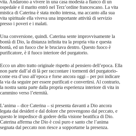
vita. Andarono a vivere in una casa modesta a fianco di un
ospedale e il marito entrò nel Terz’ordine francescano. La vita
mistica di Caterina è stata molto intensa, ma accanto alla sua
vita spirituale ella viveva una importante attività di servizio
presso i poveri e i malati.
Una conversione, quindi. Caterina sente improvvisamente la
bontà di Dio, la distanza infinita tra la propria vita e questa
bontà, ed un fuoco che le bruciava dentro. Questo fuoco è
purificatore, è il fuoco interiore del purgatorio.
Ecco un altro tratto originale rispetto al pensiero dell’epoca. Ella
non parte dall’al di là per raccontare i tormenti del purgatorio-
come era d’uso all’epoca e forse ancora oggi – per poi indicare
la via da seguire per essere purificati e convertirsi. Al contrario,
la nostra santa parte dalla propria esperienza interiore di vita in
cammino verso l’eternità.
L’anima – dice Caterina – si presenta davanti a Dio ancora
legata dai desideri e dal dolore che provengono dal peccato, e
questo le impedisce di godere della visione beatifica di Dio.
Caterina afferma che Dio è così puro e santo che l’anima
segnata dal peccato non riesce a sopportarne la presenza.