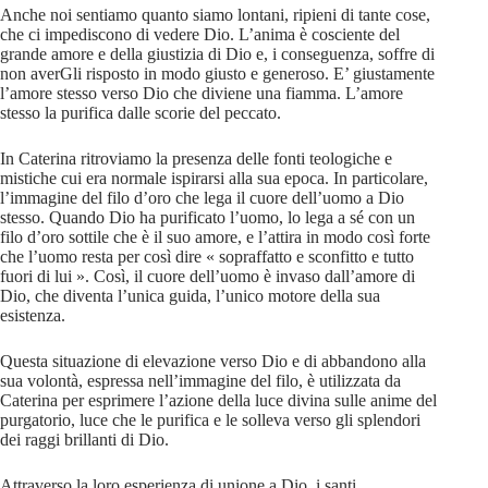
Anche noi sentiamo quanto siamo lontani, ripieni di tante cose,
che ci impediscono di vedere Dio. L’anima è cosciente del
grande amore e della giustizia di Dio e, i conseguenza, soffre di
non averGli risposto in modo giusto e generoso. E’ giustamente
l’amore stesso verso Dio che diviene una fiamma. L’amore
stesso la purifica dalle scorie del peccato.
In Caterina ritroviamo la presenza delle fonti teologiche e
mistiche cui era normale ispirarsi alla sua epoca. In particolare,
l’immagine del filo d’oro che lega il cuore dell’uomo a Dio
stesso. Quando Dio ha purificato l’uomo, lo lega a sé con un
filo d’oro sottile che è il suo amore, e l’attira in modo così forte
che l’uomo resta per così dire « sopraffatto e sconfitto e tutto
fuori di lui ». Così, il cuore dell’uomo è invaso dall’amore di
Dio, che diventa l’unica guida, l’unico motore della sua
esistenza.
Questa situazione di elevazione verso Dio e di abbandono alla
sua volontà, espressa nell’immagine del filo, è utilizzata da
Caterina per esprimere l’azione della luce divina sulle anime del
purgatorio, luce che le purifica e le solleva verso gli splendori
dei raggi brillanti di Dio.
Attraverso la loro esperienza di unione a Dio, i santi