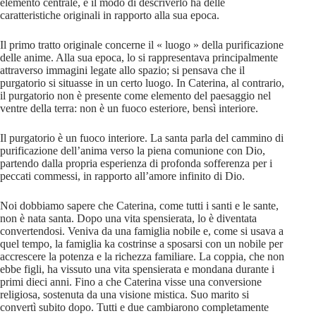
elemento centrale, e il modo di descriverlo ha delle
caratteristiche originali in rapporto alla sua epoca.
Il primo tratto originale concerne il « luogo » della purificazione
delle anime. Alla sua epoca, lo si rappresentava principalmente
attraverso immagini legate allo spazio; si pensava che il
purgatorio si situasse in un certo luogo. In Caterina, al contrario,
il purgatorio non è presente come elemento del paesaggio nel
ventre della terra: non è un fuoco esteriore, bensì interiore.
Il purgatorio è un fuoco interiore. La santa parla del cammino di
purificazione dell’anima verso la piena comunione con Dio,
partendo dalla propria esperienza di profonda sofferenza per i
peccati commessi, in rapporto all’amore infinito di Dio.
Noi dobbiamo sapere che Caterina, come tutti i santi e le sante,
non è nata santa. Dopo una vita spensierata, lo è diventata
convertendosi. Veniva da una famiglia nobile e, come si usava a
quel tempo, la famiglia ka costrinse a sposarsi con un nobile per
accrescere la potenza e la richezza familiare. La coppia, che non
ebbe figli, ha vissuto una vita spensierata e mondana durante i
primi dieci anni. Fino a che Caterina visse una conversione
religiosa, sostenuta da una visione mistica. Suo marito si
convertì subito dopo. Tutti e due cambiarono completamente