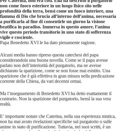
Per Caterina, non era così. Ella ha descritto il purgatorio
non come fuoco esteriore in un luogo fisico sito nelle
profondità della terra, bensì come un fuoco interiore, una
fiamma di Dio che brucia all’interno dell’anima, necessaria
a purificarla al fine di consentirle un giorno la visione
beatifica in paradiso. Immersa in questo amore, l’anima
vive questo periodo transitorio in uno stato di sofferenza
vigile e cosciente.
Papa Benedetto XVI le ha dato pienamente ragione.
Alcuni media hanno ripreso questa catechesi del papa
considerandola una buona novella. Come se il papa avesse
parlato non dell’interiorità del purgatorio, ma ne avesse
dichiarato la sparizione, come se non fosse mai esistito. Una
sparizione che è già effettiva in gran misura nella predicazione
corrente della Chiesa, da vari decenni ormai.
Ma l’insegnamento di Benedetto XVI ha detto esattamente il
contrario. Non la sparizione del purgatorio, bensì la sua vera
realtà.
E’ importante notare che Caterina, nella sua esperienza mistica,
non ha mai avuto rivelazioni specifiche sul purgatorio o sulle
anime in stato di purificazione. Tuttavia, nei suoi scritti, è un