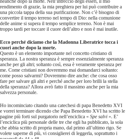
neanche dopo la morte. Nell’intreccio degli esseri, il mio
rendimento di grazie, la mia preghiera per lui può contribuire a
una piccola tappa della sua purificazione. Non c’è bisogno di
convertire il tempo terreno nel tempo di Dio: nella comunione
delle anime si supera il tempo semplice terreno. Non è mai
troppo tardi per toccare il cuore dell’altro e non è mai inutile.
Ecco perché diciamo che la Madonna Liberatrice tocca i
cuori anche dopo la morte.
Questo è un elemento importante nel concetto cristiano di
speranza. La nostra speranza è sempre essenzialmente speranza
anche per gli altri; soltanto così, essa è veramente speranza per
me. Come cristiani non dovremmo mai domandarci soltanto:
come posso salvarmi? Dovremmo dire anche: che cosa osso
fare per salvare gli altri e perché anche per loro brilli la stella
della speranza? Allora avrò fatto il massimo anche per la mia
salvezza personale.
Ho incominciato citando una catechesi di papa Benedetto XVI
e vorrei terminare dicendo che Papa Benedetto XVI ha scritto le
pagine più forti sul purgatorio nell’enciclica «
Spe salvi
». E’
l’enciclica più personale delle tre che egli ha pubblicato, la sola
che abbia scritto di propria mano, dal primo all’ultimo rigo. Se
volete saperne di più, vi consiglierei di leggerla, soprattutto i
paragrafi da 44 a 48.