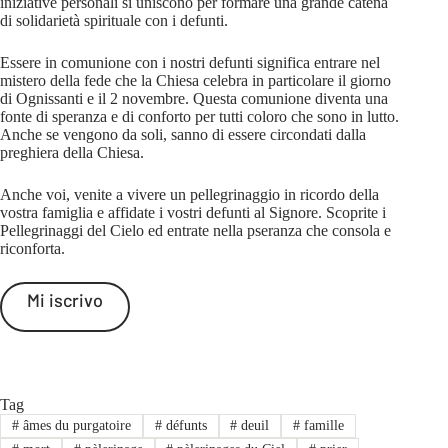
iniziative personali si uniscono per formare una grande catena
di solidarietà spirituale con i defunti.
Essere in comunione con i nostri defunti significa entrare nel
mistero della fede che la Chiesa celebra in particolare il giorno
di Ognissanti e il 2 novembre. Questa comunione diventa una
fonte di speranza e di conforto per tutti coloro che sono in lutto.
Anche se vengono da soli, sanno di essere circondati dalla
preghiera della Chiesa.
Anche voi, venite a vivere un pellegrinaggio in ricordo della
vostra famiglia e affidate i vostri defunti al Signore. Scoprite i
Pellegrinaggi del Cielo ed entrate nella pseranza che consola e
riconforta.
Mi iscrivo
Tag
#
âmes du purgatoire
#
défunts
#
deuil
#
famille