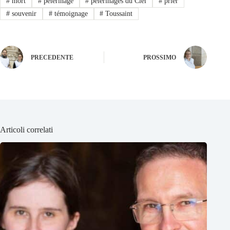
#
mort
#
pèlerinage
#
pèlerinages du Ciel
#
prier
#
souvenir
#
témoignage
#
Toussaint
PRECEDENTE
PROSSIMO
Articoli correlati