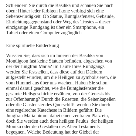
Schlendern Sie durch die Basilika und schauen Sie nach
oben: Hinter jeder farbigen Ikone verbirgt sich eine
Sehenswürdigkeit. Ob Statue, Buntglasfenster, Gebäude,
Einrichtungsgegenstand oder Weg des Trostes – dieser
einzigartige Rundgang ist über ein Smartphone, ein
Tablet oder einen Computer zugänglich.
Eine spirituelle Entdeckung
Wussten Sie, dass sich im Inneren der Basilika von
Montligeon fast keine Statuen befinden, abgesehen von
der der Jungfrau Maria? Im Laufe Ihres Rundgangs
werden Sie feststellen, dass diese auf den Dächern
aufgestellt wurden, um die Heiligen zu symbolisieren, die
vom Himmel aus über uns wachen. Haben Sie schon
einmal darauf geachtet, wie die Buntglasfenster die
gesamte Heilsgeschichte erzählen, von der Genesis bis
zur Offenbarung? Durch die Rosetten, die Seitenkapellen
oder die Glasfenster des Querschiffs werden Sie durch
eine regelrechte Katechese in Bildern geführt: Die
Jungfrau Maria nimmt dabei einen zentralen Platz ein,
doch Sie werden auch dem heiligen Paulus, der heiligen
Monika oder den Gestalten des Alten Testaments
begegnen. Welche Bedeutung hat der Giebel der