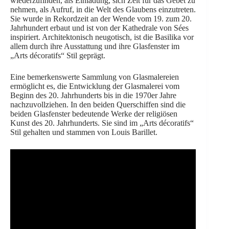
wiederzufinden, als Einladung, sich Zeit für das Gebet zu
nehmen, als Aufruf, in die Welt des Glaubens einzutreten.
Sie wurde in Rekordzeit an der Wende vom 19. zum 20.
Jahrhundert erbaut und ist von der Kathedrale von Sées
inspiriert. Architektonisch neugotisch, ist die Basilika vor
allem durch ihre Ausstattung und ihre Glasfenster im
„Arts décoratifs“ Stil geprägt.
Eine bemerkenswerte Sammlung von Glasmalereien
ermöglicht es, die Entwicklung der Glasmalerei vom
Beginn des 20. Jahrhunderts bis in die 1970er Jahre
nachzuvollziehen. In den beiden Querschiffen sind die
beiden Glasfenster bedeutende Werke der religiösen
Kunst des 20. Jahrhunderts. Sie sind im „Arts décoratifs“
Stil gehalten und stammen von Louis Barillet.