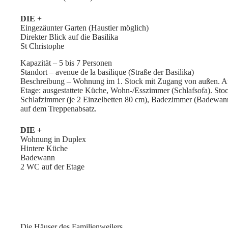
DIE
+
Eingezäunter Garten (Haustier möglich)
Direkter Blick auf die Basilika
St Christophe
Kapazität – 5 bis 7 Personen
Standort – avenue de la basilique (Straße der Basilika)
Beschreibung – Wohnung im 1. Stock mit Zugang von außen. Au
Etage: ausgestattete Küche, Wohn-/Esszimmer (Schlafsofa). Stoc
Schlafzimmer (je 2 Einzelbetten 80 cm), Badezimmer (Badewann
auf dem Treppenabsatz.
DIE +
Wohnung in Duplex
Hintere Küche
Badewann
2 WC auf der Etage
Die Häuser des Familienweilers