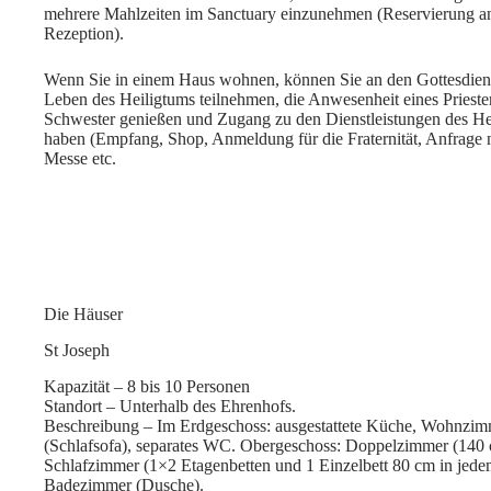
mehrere Mahlzeiten im Sanctuary einzunehmen (Reservierung a
Rezeption).
Wenn Sie in einem Haus wohnen, können Sie an den Gottesdien
Leben des Heiligtums teilnehmen, die Anwesenheit eines Priester
Schwester genießen und Zugang zu den Dienstleistungen des He
haben (Empfang, Shop, Anmeldung für die Fraternität, Anfrage 
Messe etc.
Die Häuser
St Joseph
Kapazität – 8 bis 10 Personen
Standort – Unterhalb des Ehrenhofs.
Beschreibung – Im Erdgeschoss: ausgestattete Küche, Wohnzi
(Schlafsofa), separates WC. Obergeschoss: Doppelzimmer (140 
Schlafzimmer (1×2 Etagenbetten und 1 Einzelbett 80 cm in jed
Badezimmer (Dusche).