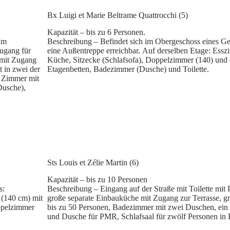
Bx Luigi et Marie Beltrame Quattrocchi (5)
Kapazität – bis zu 6 Personen.
Im
Beschreibung – Befindet sich im Obergeschoss eines Ge
Zugang für
eine Außentreppe erreichbar. Auf derselben Etage: Essz
 mit Zugang
Küche, Sitzecke (Schlafsofa), Doppelzimmer (140) und
t in zwei der
Etagenbetten, Badezimmer (Dusche) und Toilette.
: Zimmer mit
Dusche),
Sts Louis et Zélie Martin (6)
Kapazität – bis zu 10 Personen
s:
Beschreibung – Eingang auf der Straße mit Toilette mi
 (140 cm) mit
große separate Einbauküche mit Zugang zur Terrasse, g
ppelzimmer
bis zu 50 Personen, Badezimmer mit zwei Duschen, ein w
und Dusche für PMR, Schlafsaal für zwölf Personen in 