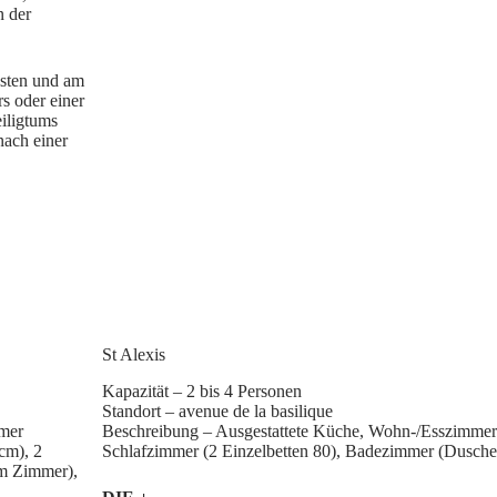
n der
sten und am
s oder einer
iligtums
nach einer
St Alexis
Kapazität – 2 bis 4 Personen
Standort – avenue de la basilique
mmer
Beschreibung – Ausgestattete Küche, Wohn-/Esszimmer 
cm), 2
Schlafzimmer (2 Einzelbetten 80), Badezimmer (Dusche
em Zimmer),