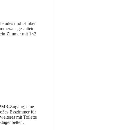
bäudes und ist über
immer/ausgestattete
 ein Zimmer mit 1×2
t PMR-Zugang, eine
roßes Esszimmer für
eiteres mit Toilette
Etagenbetten.