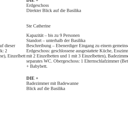
DIE
+
Erdgeschoss
Direkter Blick auf die Basilika
Ste Catherine
Kapazität – bis zu 9 Personen
Standort – unterhalb der Basilika
f dieser
Beschreibung – Ebenerdiger Eingang zu einem gemeinsc
k: 2
Erdgeschoss: geschlossene ausgestattete Küche, Esszim
e), Einzelbett
mit 2 Einzelbetten und 1 mit 3 Einzelbetten), Badezim
separates WC. Obergeschoss: 1 Elternschlafzimmer (Be
+ Babybett.
DIE +
Badezimmer mit Badewanne
Blick auf die Basilika