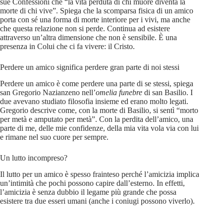
sue Confessioni che “la vita perduta di chi muore diventa la
morte di chi vive”. Spiega che la scomparsa fisica di un amico
porta con sé una forma di morte interiore per i vivi, ma anche
che questa relazione non si perde. Continua ad esistere
attraverso un’altra dimensione che non è sensibile. È una
presenza in Colui che ci fa vivere: il Cristo.
Perdere un amico significa perdere gran parte di noi stessi
Perdere un amico è come perdere una parte di se stessi, spiega
san Gregorio Nazianzeno nell’
omelia funebre
di san Basilio. I
due avevano studiato filosofia insieme ed erano molto legati.
Gregorio descrive come, con la morte di Basilio, si sentì “morto
per metà e amputato per metà”. Con la perdita dell’amico, una
parte di me, delle mie confidenze, della mia vita vola via con lui
e rimane nel suo cuore per sempre.
Un lutto incompreso?
Il lutto per un amico è spesso frainteso perché l’amicizia implica
un’intimità che pochi possono capire dall’esterno. In effetti,
l’amicizia è senza dubbio il legame più grande che possa
esistere tra due esseri umani (anche i coniugi possono viverlo).