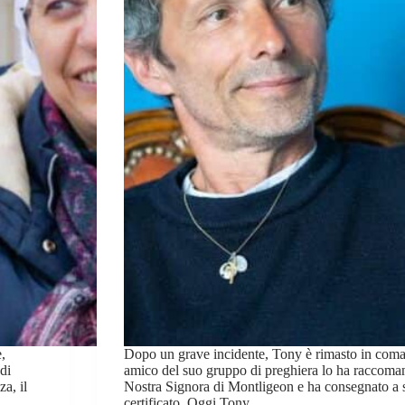
,
Dopo un grave incidente, Tony è rimasto in coma 
di
amico del suo gruppo di preghiera lo ha raccomand
a, il
Nostra Signora di Montligeon e ha consegnato a 
certificato. Oggi Tony…