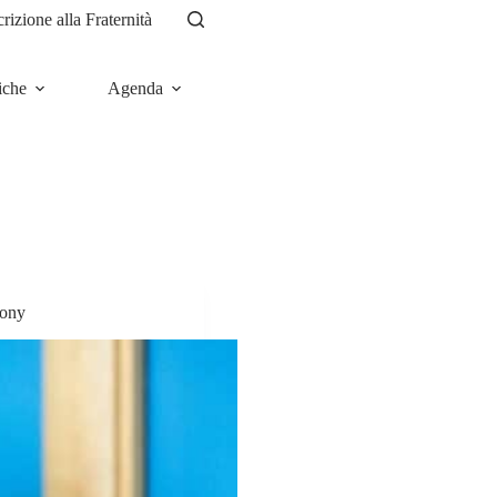
crizione alla Fraternità
iche
Agenda
News
Tony