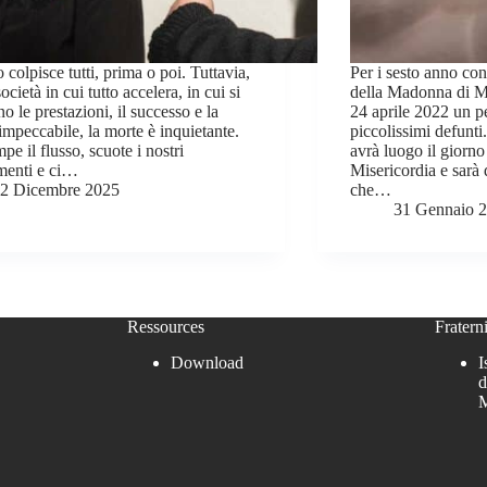
 colpisce tutti, prima o poi. Tuttavia,
Per i sesto anno con
ocietà in cui tutto accelera, in cui si
della Madonna di Mo
o le prestazioni, il successo e la
24 aprile 2022 un pe
 impeccabile, la morte è inquietante.
piccolissimi defunti
pe il flusso, scuote i nostri
avrà luogo il giorno 
menti e ci…
Misericordia e sarà 
2 Dicembre 2025
che…
31 Gennaio 
Ressources
Fraterni
Download
I
d
M