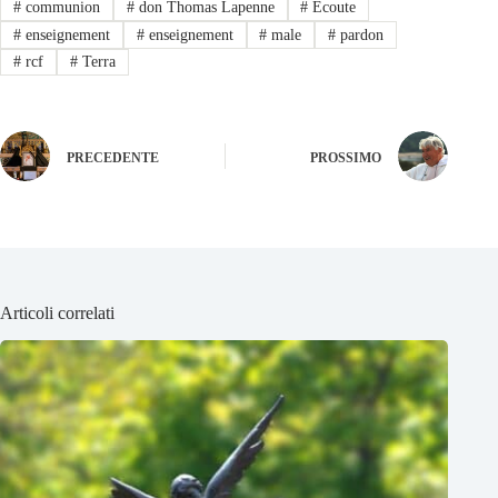
#
communion
#
don Thomas Lapenne
#
Ecoute
#
enseignement
#
enseignement
#
male
#
pardon
#
rcf
#
Terra
PRECEDENTE
PROSSIMO
Articoli correlati