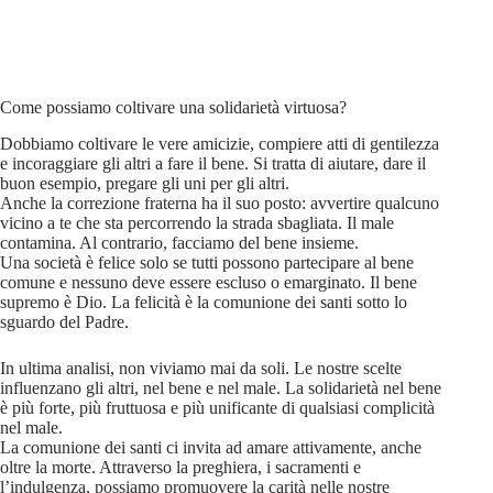
Come possiamo coltivare una solidarietà virtuosa?
Dobbiamo coltivare le vere amicizie, compiere atti di gentilezza
e incoraggiare gli altri a fare il bene. Si tratta di aiutare, dare il
buon esempio, pregare gli uni per gli altri.
Anche la correzione fraterna ha il suo posto: avvertire qualcuno
vicino a te che sta percorrendo la strada sbagliata. Il male
contamina. Al contrario, facciamo del bene insieme.
Una società è felice solo se tutti possono partecipare al bene
comune e nessuno deve essere escluso o emarginato. Il bene
supremo è Dio. La felicità è la comunione dei santi sotto lo
sguardo del Padre.
In ultima analisi, non viviamo mai da soli. Le nostre scelte
influenzano gli altri, nel bene e nel male. La solidarietà nel bene
è più forte, più fruttuosa e più unificante di qualsiasi complicità
nel male.
La comunione dei santi ci invita ad amare attivamente, anche
oltre la morte. Attraverso la preghiera, i sacramenti e
l’indulgenza, possiamo promuovere la carità nelle nostre