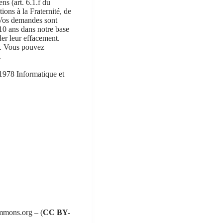
ns (art. 6.1.f du
ions à la Fraternité, de
. Vos demandes sont
10 ans dans notre base
er leur effacement.
es. Vous pouvez
.
 1978 Informatique et
mmons.org – (
CC BY-