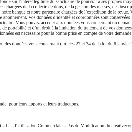
ondé sur l’intérêt légitime du sanctuaire de pourvoir à ses propres moye
 chargées de la collecte de dons, de la gestion des messes, des inscript
e, notre banque et notre partenaire chargées de l’expédition de la revue
otre abonnement. Vos données d’identité et coordonnées sont conservées 
e Sanctuaire. Vous pouvez accéder aux données vous concernant ou demand
 de portabilité et d’un droit à la limitation du traitement de vos donné
données est nécessaire pour la bonne prise en compte de votre demande
ion des données vous concernant (articles 27 et 34 de la loi du 6 janvier
nde, pour leurs apports et leurs traductions.
– Pas d’Utilisation Commerciale – Pas de Modification du creativeco