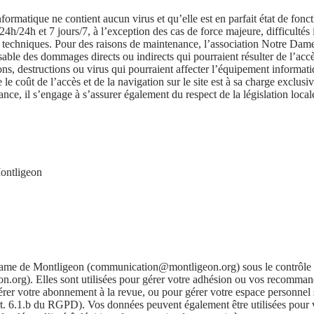
informatique ne contient aucun virus et qu’elle est en parfait état de fon
e 24h/24h et 7 jours/7, à l’exception des cas de force majeure, difficultés
és techniques. Pour des raisons de maintenance, l’association Notre Da
sable des dommages directs ou indirects qui pourraient résulter de l’accè
ions, destructions ou virus qui pourraient affecter l’équipement informatiq
e le coût de l’accès et de la navigation sur le site est à sa charge exclus
France, il s’engage à s’assurer également du respect de la législation loca
ontligeon
-Dame de Montligeon (
communication@montligeon.org
) sous le contrôle
on.org
). Elles sont utilisées pour gérer votre adhésion ou vos recommand
rer votre abonnement à la revue, ou pour gérer votre espace personnel s
art. 6.1.b du RGPD). Vos données peuvent également être utilisées pour v