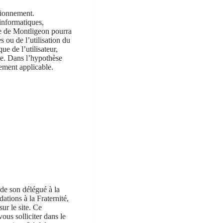
ctionnement.
 informatiques,
me de Montligeon pourra
s ou de l’utilisation du
ue de l’utilisateur,
ive. Dans l’hypothèse
lement applicable.
 de son délégué à la
ations à la Fraternité,
ur le site. Ce
ous solliciter dans le