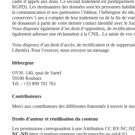
cadre d’appels aux dons. Ce second traitement est juridiquement f
RGPD). Les destinataires des données sont les personnes habilitées
la communication et nos partenaires l’éditeur, l’hébergeur du sit
conservées 5 ans à compter de leur traitement ou de la fin de v
de donateurs à partir de votre dernier contact identifié avec l
Vous disposez également d’un droit d’opposition, de rectification,
également adresser une réclamation à la CNIL. La saisie de vos 
Vous disposez d’un droit d’accès, de rectification et de suppress
Libertés). Pour l’exercer,
nous envoyer un message
.
Hébergeur
OVH- 140, quai de Sartel
59100 Roubaix
Tél. : +33 899 701 761
Contributeurs
Merci aux contributeurs des différentes fraternités à travers le mo
Droits d’auteur et réutilisation du contenu
Les permissions correspondent à une Attribution CC BY-NC-ND 
NC-ND
https://creativecommons.org/licenses/by-nc-nd/4.0/
)