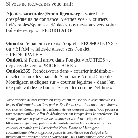
Si vous ne recevez pas votre mail :
Ajoutez
sanctuaire@montligeon.org
à votre liste
d’expéditeurs de confiance. Vérifiez vos « Courriers
indésirables/Spam » et déplacez nos messages vers votre
boîte de réception PRIORITAIRE
Gmail
si l’email arrive dans l’onglet « PROMOTIONS »
ou « SPAM », faites-le glisser vers l’onglet
« PRINCIPALE »
Outlook
si l’email arrive dans l’onglet « AUTRES »,
déplacez-le vers « PRIORITAIRE »
Outlook365
, Rendez-vous dans « courrier indésirable »
et sélectionnez les mails du Sanctuaire Notre-Dame de
Montligeon et cliquez sur « courrier légitime » dans l’en
tête puis validez le bouton « signaler comme légitime »
Votre adresse de messagerie est uniquement utilisée pour vous envoyer les
lettres d’information du Sanctuaire. En cliquant sur s’abonner, vous donnez
votre consentement pour le traitement de vos données saisies. Vous pouvez à
tout moment utiliser le lien de désabonnement intégré dans la newsletter.
En
savoir plus sur la gestion de vos données et vos droits
, cliquez ici :
https://montligeon.org/politique-de-confidentialite/
Votre adresse mail est
collectée et traitée par l’Association Notre-Dame de Montligeon
communication@montligeon.org
sous le contrôle de son délégué à la
protection des données (dpo) : Normandie DPO (
dpo@montligeon.org
).