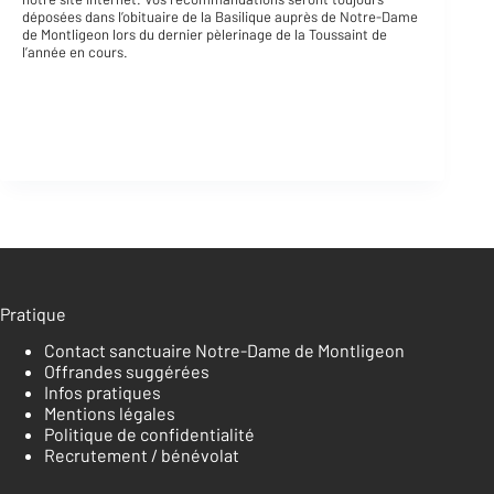
(
déposées dans l’obituaire de la Basilique auprès de Notre-Dame
s
de Montligeon lors du dernier pèlerinage de la Toussaint de
u
l’année en cours.
g
g
é
r
é
e
:
3
8
€
)
Actions
Pratique
Contact sanctuaire Notre-Dame de Montligeon
Offrandes suggérées
Infos pratiques
Mentions légales
Politique de confidentialité
Recrutement / bénévolat