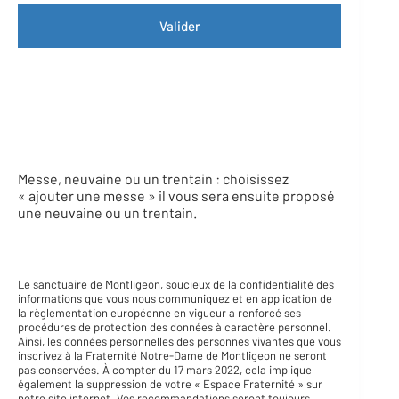
u
s
Valider
l
e
m
o
n
t
a
n
t
d
Messe, neuvaine ou un trentain : choisissez
e
« ajouter une messe » il vous sera ensuite proposé
v
une neuvaine ou un trentain.
o
t
r
e
o
Le sanctuaire de Montligeon, soucieux de la confidentialité des
f
informations que vous nous communiquez et en application de
f
la règlementation européenne en vigueur a renforcé ses
r
procédures de protection des données à caractère personnel.
a
Ainsi, les données personnelles des personnes vivantes que vous
n
inscrivez à la Fraternité Notre-Dame de Montligeon ne seront
pas conservées. À compter du 17 mars 2022, cela implique
d
également la suppression de votre « Espace Fraternité » sur
e
notre site internet. Vos recommandations seront toujours