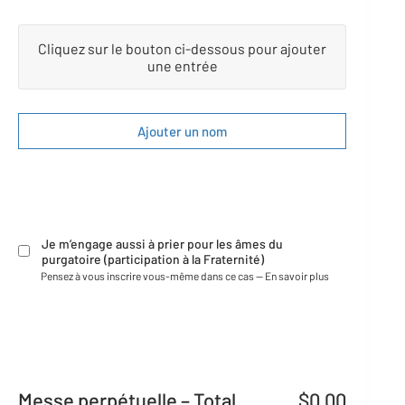
Inscription
messe
Cliquez sur le bouton ci-dessous pour ajouter
N
perpétuelle
o
une entrée
m
d
u
d
Ajouter un nom
e
s
t
i
n
a
t
Choix
Je m’engage aussi à prier pour les âmes du
a
–
purgatoire (participation à la Fraternité)
i
Prière
Pensez à vous inscrire vous-même dans ce cas —
En savoir plus
r
purgatoire
e
V
i
v
a
Messe perpétuelle – Total
$0.00
n