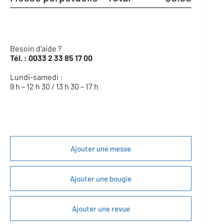
t
/
D
é
f
Besoin d’aide ?
u
Tél. :
0033 2 33 85 17 00
n
t
Lundi-samedi :
9 h – 12 h 30 / 13 h 30 – 17 h
I
n
d
i
q
u
e
Ajouter une messe
z
c
i
-
Ajouter une bougie
d
e
s
Ajouter une revue
s
o