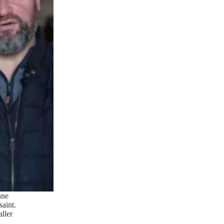
nne
saint.
aller