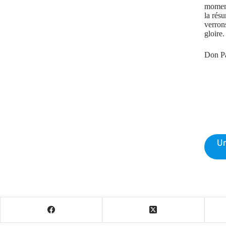
moment
la rés
verron
gloire.
Don Pa
Un