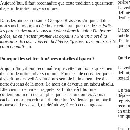
prière 
Aujourd’hui, il faut reconnaître que cette tradition a quasiment
La veil
disparu de notre univers culturel.
défunt
deuil 
Dans les années soixante, Georges Brassens s’inquiétait déjà,
non sans humour, du déclin de cette pratique sociale :
« Jadis,
L’âme 
les parents des morts vous mettaient dans le bain / De bonne
fait d
grâce, ils en f ’saient profiter les copains / Y’a un mort à la
d’entr
maison, si le cœur vous en dit / Venez l’pleurer avec nous sur le
que nou
coup de midi… »
Quel es
Pourquoi les veillées funèbres ont-elles disparu ?
La veil
Aujourd’hui, il faut reconnaître que cette tradition a quasiment
défunt
disparu de notre univers culturel. Force est de constater que la
regard
disparition des veillées funèbres semble intimement liée à la
perte du sens de la mort. La mort est devenue un tabou absolu.
Elle vient cruellement rappeler sa finitude à l’homme
Un tem
contemporain qui ne sait plus quel sens lui donner. Alors il
déposer
cache la mort, en refusant d’admettre l’évidence qu’un jour il
regrets
mourra et il reste seul, en définitive, face à cette angoisse.
recomm
en unio
afin qu
Les in