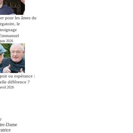
ier pour les âmes du
rgatoire, le
moignage
Emmanuel
juin 2026
poir ou espérance :
elle différence ?
avril 2026
e
tre-Dame
atrice