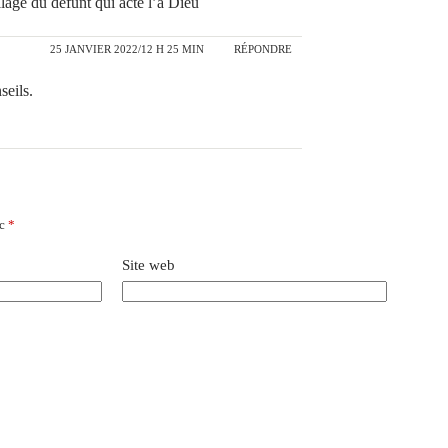
llage du défunt qui acte l’à Dieu
25 JANVIER 2022/12 H 25 MIN
RÉPONDRE
seils.
ec
*
Site web