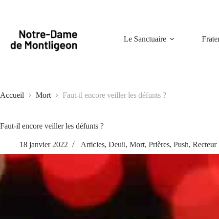
Passer
au
contenu
Le Sanctuaire
Frate
Accueil
Mort
Faut-il encore veiller les défunts ?
Faut-il encore veiller les défunts ?
18 janvier 2022
Articles
,
Deuil
,
Mort
,
Prières
,
Push
,
Recteur