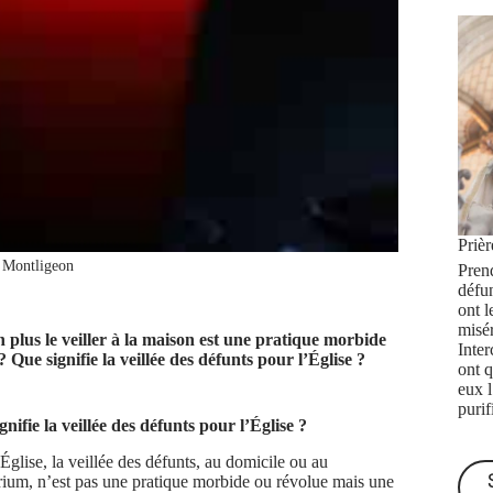
Priè
 Montligeon
Prend
défu
ont l
misé
plus le veiller à la maison est une pratique morbide
Inte
 Que signifie la veillée des défunts pour l’Église ?
ont q
eux 
purif
gnifie la veillée des défunts pour l’Église ?
Église, la veillée des défunts, au domicile ou au
rium, n’est pas une pratique morbide ou révolue mais une