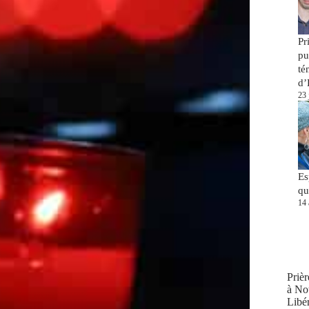
Pr
pu
té
d’
23 
Es
qu
14 
Prièr
à No
Libér