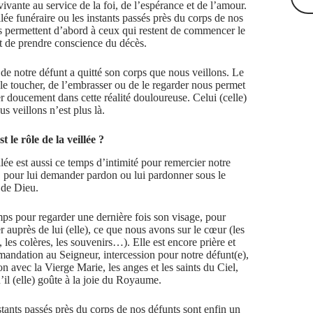
vivante au service de la foi, de l’espérance et de l’amour.
lée funéraire ou les instants passés près du corps de nos
s permettent d’abord à ceux qui restent de commencer le
et de prendre conscience du décès.
de notre défunt a quitté son corps que nous veillons. Le
e le toucher, de l’embrasser ou de le regarder nous permet
er doucement dans cette réalité douloureuse. Celui (celle)
s veillons n’est plus là.
t le rôle de la veillée ?
lée est aussi ce temps d’intimité pour remercier notre
, pour lui demander pardon ou lui pardonner sous le
 de Dieu.
ps pour regarder une dernière fois son visage, pour
 auprès de lui (elle), ce que nous avons sur le cœur (les
, les colères, les souvenirs…). Elle est encore prière et
andation au Seigneur, intercession pour notre défunt(e),
n avec la Vierge Marie, les anges et les saints du Ciel,
’il (elle) goûte à la joie du Royaume.
stants passés près du corps de nos défunts sont enfin un