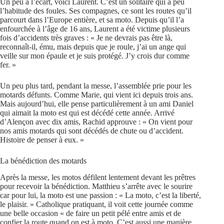
Un peu à l’écart, voici Laurent. C’est un solitaire qui a peu
l’habitude des foules. Ses compagnes, ce sont les routes qu’il
parcourt dans l’Europe entière, et sa moto. Depuis qu’il l’a
enfourchée à l’âge de 16 ans, Laurent a été victime plusieurs
fois d’accidents très graves : « Je ne devrais pas être là,
reconnaît-il, ému, mais depuis que je roule, j’ai un ange qui
veille sur mon épaule et je suis protégé. J’y crois dur comme
fer. »
Un peu plus tard, pendant la messe, l’assemblée prie pour les
motards défunts. Comme Marie, qui vient ici depuis trois ans.
Mais aujourd’hui, elle pense particulièrement à un ami Daniel
qui aimait la moto est qui est décédé cette année. Arrivé
d’Alençon avec dix amis, Rachid approuve : « On vient pour
nos amis motards qui sont décédés de chute ou d’accident.
Histoire de penser à eux. »
La bénédiction des motards
Après la messe, les motos défilent lentement devant les prêtres
pour recevoir la bénédiction. Matthieu s’arrête avec le sourire
car pour lui, la moto est une passion : « La moto, c’est la liberté,
le plaisir. » Catholique pratiquant, il voit cette journée comme
une belle occasion « de faire un petit pélé entre amis et de
confier la route quand on est à moto. C’est aussi une manière