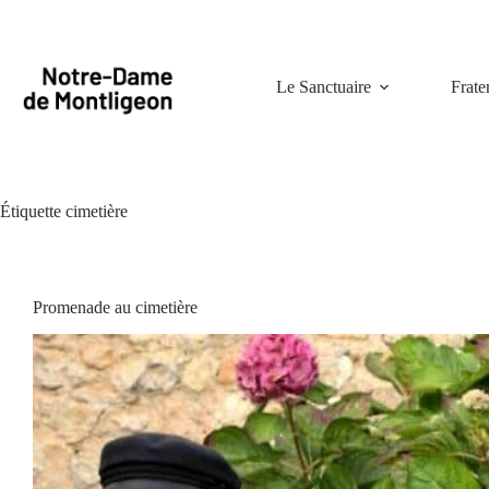
Passer
au
contenu
Le Sanctuaire
Frate
Étiquette
cimetière
Promenade au cimetière