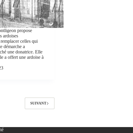
ontligeon propose
es ardoises
 remplacer celles qui
te démarche a
ché une donatrice. Elle
le a offert une ardoise à
23
SUIVANT
té