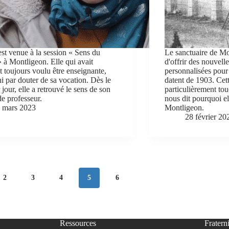
est venue à la session « Sens du
Le sanctuaire de M
 » à Montligeon. Elle qui avait
d'offrir des nouvell
t toujours voulu être enseignante,
personnalisées pour
ini par douter de sa vocation. Dès le
datent de 1903. Cet
jour, elle a retrouvé le sens de son
particulièrement tou
de professeur.
nous dit pourquoi el
 mars 2023
Montligeon.
28 février 20
2
3
4
5
6
Ressources
Fraterni