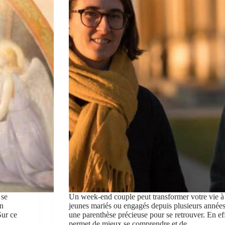
 se
Un week-end couple peut transformer votre vie 
on
jeunes mariés ou engagés depuis plusieurs années, 
Sur ce
une parenthèse précieuse pour se retrouver. En ef
permet de mieux se comprendre et de…