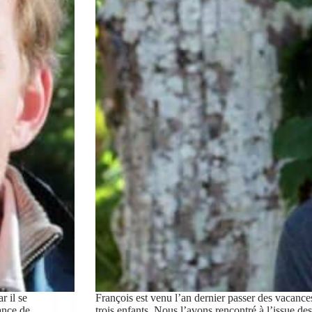
r il se
François est venu l’an dernier passer des vacance
tance de
trois enfants. Nous l’avons rencontré à l’issue de