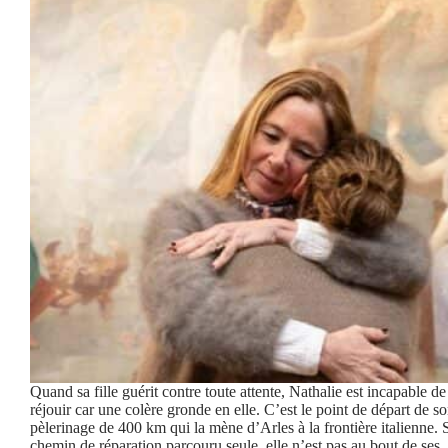
Quand sa fille guérit contre toute attente, Nathalie est incapable de
réjouir car une colère gronde en elle. C’est le point de départ de s
pèlerinage de 400 km qui la mène d’Arles à la frontière italienne. 
chemin de réparation parcouru seule, elle n’est pas au bout de ses