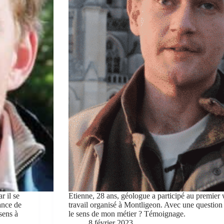
r il se
Etienne, 28 ans, géologue a participé au premie
tance de
travail organisé à Montligeon. Avec une question
sens à
le sens de mon métier ? Témoignage.
8 février 2023