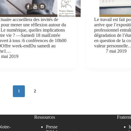
tuaire accueillera des invités de
Le travail est fait p
pour mener une réflexion autour du
arrive que l’exposit
 Le numérique, quelles implications
professionnel entra
otre vie ? —Samedi 18 maiEntrée
dégradation de l’éta
ouvert à tous :6 conférences de 10h00
en question de la co
0Offre week-endDu samedi au
valeur personnelle
che1…
7 mai 2019
 mai 2019
1
2
Ressources
Fraterni
Notre-
Presse
I