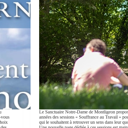
u
Le Sanctuaire Notre-Dame de Montligeon propose
-vous
années des sessions « Souffrance au Travail » pou
choix
qui le souhaitent à retrouver un sens dans leur qu
s des…
Une nouvelle page dédiée à ces sessions est mai