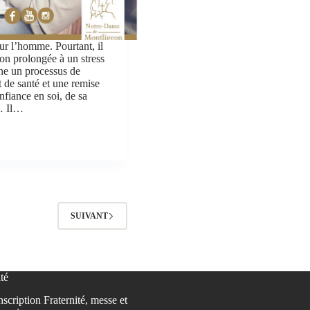
our l’homme. Pourtant, il
ion prolongée à un stress
îne un processus de
t de santé et une remise
nfiance en soi, de sa
… Il…
SUIVANT
té
nscription Fraternité, messe et