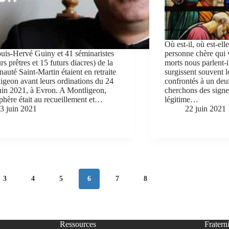
Où est-il, où est-ell
is-Hervé Guiny et 41 séminaristes
personne chère qui 
rs prêtres et 15 futurs diacres) de la
morts nous parlent-i
uté Saint-Martin étaient en retraite
surgissent souvent
igeon avant leurs ordinations du 24
confrontés à un deu
uin 2021, à Evron. A Montligeon,
cherchons des signes
phère était au recueillement et…
légitime…
3 juin 2021
22 juin 2021
3
4
5
6
7
8
Ressources
Fraterni