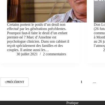
Certains portent le poids d’un deuil non
Don Lou
effectué par les générations précédentes.
(26 futu
Pourquoi faut-il faire le deuil d’un enfant
communa
premier-né ? Marc d’Anselme est
à Montl
psychologue clinicien. Dans son cabinet il
au 26 j
reçoit spécialement des familles et des
l’atmos
couples. Il anime aussi les…
2
30 juillet 2021
2 commentaires
1
…
PRÉCÉDENT
Pratique