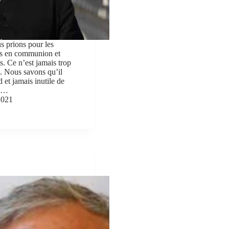
 prions pour les
us en communion et
s. Ce n’est jamais trop
le. Nous savons qu’il
d et jamais inutile de
s.…
2021