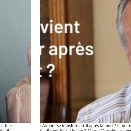
a fille
L’amour se transforme-t-il après la mort ? Comme
deuil,
deuil modifie-t-il le lien ? Marc d’Anselme est ps