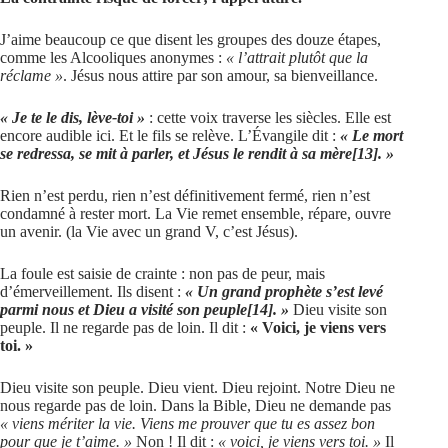
J’aime beaucoup ce que disent les groupes des douze étapes,
comme les Alcooliques anonymes :
« l’attrait plutôt que la
réclame »
. Jésus nous attire par son amour, sa bienveillance.
« Je te le dis, lève-toi »
: cette voix traverse les siècles. Elle est
encore audible ici. Et le fils se relève. L’Évangile dit :
« Le mort
se redressa, se mit à parler, et Jésus le rendit à sa mère
[13]
. »
Rien n’est perdu, rien n’est définitivement fermé, rien n’est
condamné à rester mort. La Vie remet ensemble, répare, ouvre
un avenir. (la Vie avec un grand V, c’est Jésus).
La foule est saisie de crainte : non pas de peur, mais
d’émerveillement. Ils disent :
« Un grand prophète s’est levé
parmi nous et Dieu a visité son peuple
[14]
. »
Dieu visite son
peuple. Il ne regarde pas de loin. Il dit :
« Voici, je viens vers
toi. »
Dieu visite son peuple. Dieu vient. Dieu rejoint. Notre Dieu ne
nous regarde pas de loin. Dans la Bible, Dieu ne demande pas
« viens mériter la vie. Viens me prouver que tu es assez bon
pour que je t’aime. »
Non ! Il dit :
« voici, je viens vers toi. »
Il