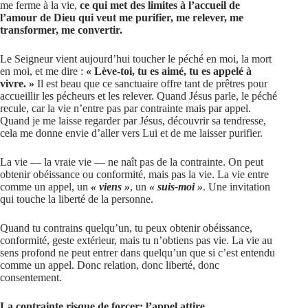
me ferme à la vie,
ce qui met des limites à l’accueil de
l’amour de Dieu qui veut me purifier, me relever, me
transformer, me convertir.
Le Seigneur vient aujourd’hui toucher le péché en moi, la mort
en moi, et me dire :
« Lève-toi, tu es aimé, tu es appelé à
vivre. »
Il est beau que ce sanctuaire offre tant de prêtres pour
accueillir les pécheurs et les relever. Quand Jésus parle, le péché
recule, car la vie n’entre pas par contrainte mais par appel.
Quand je me laisse regarder par Jésus, découvrir sa tendresse,
cela me donne envie d’aller vers Lui et de me laisser purifier.
La vie — la vraie vie — ne naît pas de la contrainte. On peut
obtenir obéissance ou conformité, mais pas la vie. La vie entre
comme un appel, un
« viens »
, un
« suis-moi »
. Une invitation
qui touche la liberté de la personne.
Quand tu contrains quelqu’un, tu peux obtenir obéissance,
conformité, geste extérieur, mais tu n’obtiens pas vie. La vie au
sens profond ne peut entrer dans quelqu’un que si c’est entendu
comme un appel. Donc relation, donc liberté, donc
consentement.
La contrainte risque de forcer; l’appel attire.