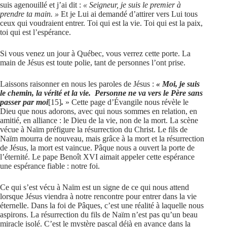
suis agenouillé et j’ai dit :
« Seigneur, je suis le premier à
prendre ta main. »
Et je Lui ai demandé d’attirer vers Lui tous
ceux qui voudraient entrer. Toi qui est la vie. Toi qui est la paix,
toi qui est l’espérance.
Si vous venez un jour à Québec, vous verrez cette porte. La
main de Jésus est toute polie, tant de personnes l’ont prise.
Laissons raisonner en nous les paroles de Jésus :
« Moi, je suis
le chemin, la vérité et la vie.
Personne ne va vers le Père sans
passer par moi
[15]
.
» Cette page d’Évangile nous révèle le
Dieu que nous adorons, avec qui nous sommes en relation, en
amitié, en alliance : le Dieu de la vie, non de la mort. La scène
vécue à Naïm préfigure la résurrection du Christ. Le fils de
Naïm mourra de nouveau, mais grâce à la mort et la résurrection
de Jésus, la mort est vaincue. Pâque nous a ouvert la porte de
l’éternité. Le pape Benoît XVI aimait appeler cette espérance
une espérance fiable : notre foi.
Ce qui s’est vécu à Naïm est un signe de ce qui nous attend
lorsque Jésus viendra à notre rencontre pour entrer dans la vie
éternelle. Dans la foi de Pâques, c’est une réalité à laquelle nous
aspirons. La résurrection du fils de Naïm n’est pas qu’un beau
miracle isolé. C’est le mystère pascal déjà en avance dans la