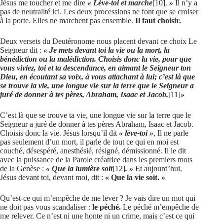
Jésus me toucher et me dire
« Lève-toi et marche
[10]
.
»
Il n’y a
pas de neutralité ici. Les deux processions ne font que se croiser
à la porte. Elles ne marchent pas ensemble.
Il faut choisir.
Deux versets du Deutéronome nous placent devant ce choix Le
Seigneur dit :
« Je mets devant toi la vie ou la mort, la
bénédiction ou la malédiction. Choisis donc la vie, pour que
vous viviez, toi et ta descendance, en aimant le Seigneur ton
Dieu, en écoutant sa voix, à vous attachant à lui; c’est là que
se trouve la vie, une longue vie sur la terre que le Seigneur a
juré de donner à tes pères, Abraham, Isaac et Jacob.
[11]
»
C’est là que se trouve ta vie, une longue vie sur la terre que le
Seigneur a juré de donner à tes pères Abraham, Isaac et Jacob.
Choisis donc la vie. Jésus lorsqu’il dit
« lève-toi »
, Il ne parle
pas seulement d’un mort, il parle de tout ce qui en moi est
couché, désespéré, anesthésié, résigné, démissionné. Il le dit
avec la puissance de la Parole créatrice dans les premiers mots
de la Genèse :
« Que la lumière soit
[12]
. »
Et aujourd’hui,
Jésus devant toi, devant moi, dit :
« Que la vie soit. »
Qu’est-ce qui m’empêche de me lever ? Je vais dire un mot qui
ne doit pas vous scandaliser :
le péché.
Le péché m’empêche de
me relever. Ce n’est ni une honte ni un crime, mais c’est ce qui