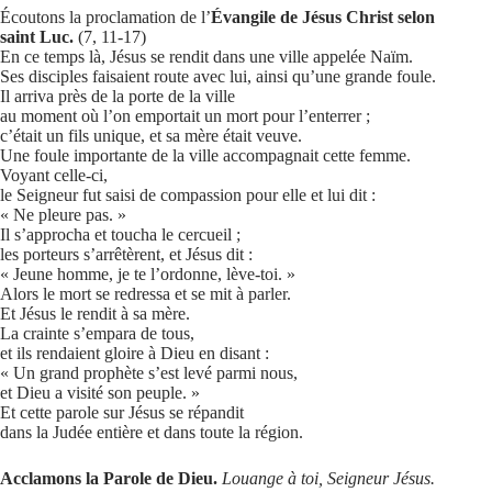
Écoutons la proclamation de l’
Évangile de Jésus Christ selon
saint Luc.
(7, 11-17)
En ce temps là, Jésus se rendit dans une ville appelée Naïm.
Ses disciples faisaient route avec lui, ainsi qu’une grande foule.
Il arriva près de la porte de la ville
au moment où l’on emportait un mort pour l’enterrer ;
c’était un fils unique, et sa mère était veuve.
Une foule importante de la ville accompagnait cette femme.
Voyant celle-ci,
le Seigneur fut saisi de compassion pour elle et lui dit :
« Ne pleure pas. »
Il s’approcha et toucha le cercueil ;
les porteurs s’arrêtèrent, et Jésus dit :
« Jeune homme, je te l’ordonne, lève-toi. »
Alors le mort se redressa et se mit à parler.
Et Jésus le rendit à sa mère.
La crainte s’empara de tous,
et ils rendaient gloire à Dieu en disant :
« Un grand prophète s’est levé parmi nous,
et Dieu a visité son peuple. »
Et cette parole sur Jésus se répandit
dans la Judée entière et dans toute la région.
Acclamons la Parole de Dieu.
Louange à toi, Seigneur Jésus.