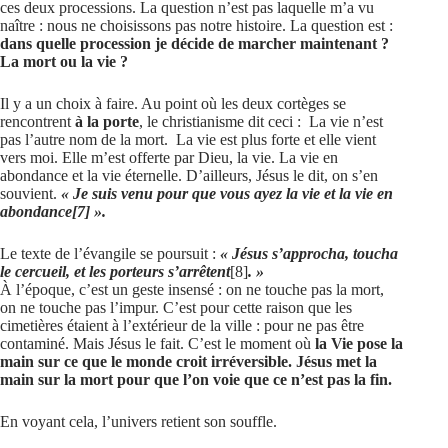
ces deux processions. La question n’est pas laquelle m’a vu
naître : nous ne choisissons pas notre histoire. La question est :
dans quelle procession je décide de marcher maintenant ?
La mort ou la vie ?
Il y a un choix à faire. Au point où les deux cortèges se
rencontrent
à la porte
, le christianisme dit ceci : La vie n’est
pas l’autre nom de la mort. La vie est plus forte et elle vient
vers moi. Elle m’est offerte par Dieu, la vie. La vie en
abondance et la vie éternelle. D’ailleurs, Jésus le dit, on s’en
souvient.
« Je suis venu pour que vous ayez la vie et la vie en
abondance
[7]
».
Le texte de l’évangile se poursuit :
« Jésus s’approcha, toucha
le cercueil, et les porteurs s’arrêtent
[8]
. »
À l’époque, c’est un geste insensé : on ne touche pas la mort,
on ne touche pas l’impur. C’est pour cette raison que les
cimetières étaient à l’extérieur de la ville : pour ne pas être
contaminé. Mais Jésus le fait. C’est le moment où
la Vie pose la
main sur ce que le monde croit irréversible. Jésus met la
main sur la mort pour que l’on voie que ce n’est pas la fin.
En voyant cela, l’univers retient son souffle.