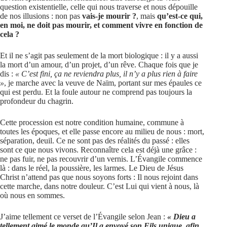
question existentielle, celle qui nous traverse et nous dépouille
de nos illusions : non pas
vais-je mourir ?
, mais
qu’est-ce qui,
en moi, ne doit pas mourir, et comment vivre en fonction de
cela ?
Et il ne s’agit pas seulement de la mort biologique : il y a aussi
la mort d’un amour, d’un projet, d’un rêve. Chaque fois que je
dis :
« C’est fini, ça ne reviendra plus, il n’y a plus rien à faire
»
, je marche avec la veuve de Naïm, portant sur mes épaules ce
qui est perdu. Et la foule autour ne comprend pas toujours la
profondeur du chagrin.
Cette procession est notre condition humaine, commune à
toutes les époques, et elle passe encore au milieu de nous : mort,
séparation, deuil. Ce ne sont pas des réalités du passé : elles
sont ce que nous vivons. Reconnaître cela est déjà une grâce :
ne pas fuir, ne pas recouvrir d’un vernis. L’Évangile commence
là : dans le réel, la poussière, les larmes. Le Dieu de Jésus
Christ n’attend pas que nous soyons forts : Il nous rejoint dans
cette marche, dans notre douleur. C’est Lui qui vient à nous, là
où nous en sommes.
J’aime tellement ce verset de l’Évangile selon Jean :
« Dieu a
tellement aimé le monde qu’Il a envoyé son Fils unique, afin