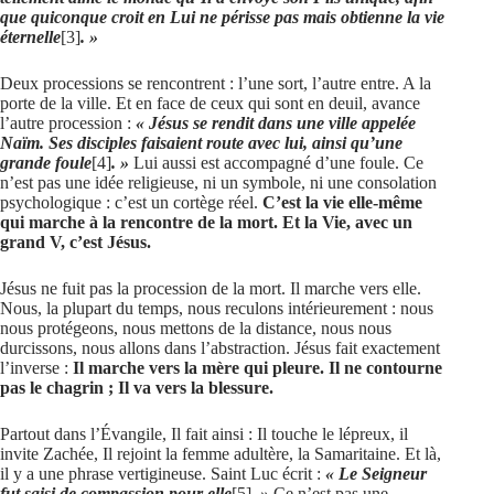
que quiconque croit en Lui ne périsse pas mais obtienne la vie
éternelle
[3]
. »
Deux processions se rencontrent : l’une sort, l’autre entre. A la
porte de la ville. Et en face de ceux qui sont en deuil, avance
l’autre procession :
« Jésus se rendit dans une ville appelée
Naïm. Ses disciples faisaient route avec lui, ainsi qu’une
grande foule
[4]
. »
Lui aussi est accompagné d’une foule. Ce
n’est pas une idée religieuse, ni un symbole, ni une consolation
psychologique : c’est un cortège réel.
C’est la vie elle-même
qui marche à la rencontre de la mort. Et la Vie, avec un
grand V, c’est Jésus.
Jésus ne fuit pas la procession de la mort. Il marche vers elle.
Nous, la plupart du temps, nous reculons intérieurement : nous
nous protégeons, nous mettons de la distance, nous nous
durcissons, nous allons dans l’abstraction. Jésus fait exactement
l’inverse :
Il marche vers la mère qui pleure. Il ne contourne
pas le chagrin ; Il va vers la blessure.
Partout dans l’Évangile, Il fait ainsi : Il touche le lépreux, il
invite Zachée, Il rejoint la femme adultère, la Samaritaine. Et là,
il y a une phrase vertigineuse. Saint Luc écrit :
« Le Seigneur
fut saisi de compassion pour elle
[5]
. »
Ce n’est pas une