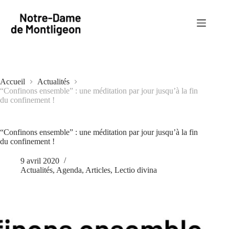
Passer
au
contenu
Accueil
Actualités
“Confinons ensemble” : une méditation par jour jusqu’à la fin
du confinement !
“Confinons ensemble” : une méditation par jour jusqu’à la fin
du confinement !
9 avril 2020
Actualités
,
Agenda
,
Articles
,
Lectio divina