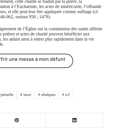
ement, cette charité se traduit par la prière, la
pation à l’Eucharistie, les actes de miséricorde, l’offrande
ses, et elle peut leur être appliquée comme suffrage (cf.
6-962, surtout 958 ; 1479).
ignement de l’Église sur la communion des saints affirme
s prières et actes de charité peuvent bénéficier aux
, les aidant ainsi à entrer plus rapidement dans la vie
le.
ffrir une messe à mon défunt
pétuelle
#
mort
#
obsèques
#
rcf