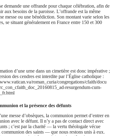
se demande une offrande pour chaque célébration, afin de
ir aux besoins de la paroisse. L’offrande est la même
ne messe ou une bénédiction. Son montant varie selon les
es, se situant généralement en France entre 150 et 300
mation d’une urne dans un cimetière est donc impérative ;
ersion des cendres est interdite par l’Église catholique :
//www.vatican.va/roman_curia/congregations/cfaith/docu
/rc_con_cfaith_doc_20160815_ad-resurgendum-cum-
_fr.html
munion et la présence des défunts
’une messe d’obsèques, la communion permet d’entrer en
ion avec le défunt. Il n’y a pas de contact direct avec
unts ; c’est par la charité — la vertu théologale vécue
a communion des saints — que nous restons unis à eux.