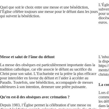
L’Égli
Quel que soit le choix entre une messe et une bénédiction,
subven
l’Église célèbre toujours une messe pour le défunt dans les jours
pour u
qui suivent la bénédiction.
diocès
euros.
Messe et salut de l’âme du défunt
L’inhu
la disp
La messe des obsèques est particulièrement importante dans la
https:
tradition catholique, car elle associe le défunt au sacrifice du
ments
Christ pour son salut. L’Eucharistie est la prière la plus efficace
christo
pour intercéder en faveur du défunt et l’aider à accéder au
Paradis. Toutefois, une bénédiction, accompagnée de messes
La com
ultérieures à son intention, demeure une prière puissante.
Lors d
Qu’en est-il des obsèques avec crémation ?
commun
les déf
Depuis 1983, l’Église permet la célébration d’une messe ou
dans l