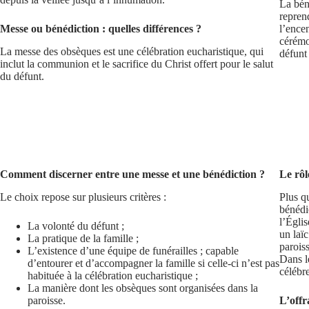
La béné
reprend
Messe ou bénédiction : quelles différences ?
l’ence
cérémo
La messe des obsèques est une célébration eucharistique, qui
défunt 
inclut la communion et le sacrifice du Christ offert pour le salut
du défunt.
Comment discerner entre une messe et une bénédiction ?
Le rôl
Le choix repose sur plusieurs critères :
Plus q
bénédi
l’Églis
La volonté du défunt ;
un laï
La pratique de la famille ;
paroiss
L’existence d’une équipe de funérailles ; capable
Dans l
d’entourer et d’accompagner la famille si celle-ci n’est pas
célébr
habituée à la célébration eucharistique ;
La manière dont les obsèques sont organisées dans la
paroisse.
L’offr