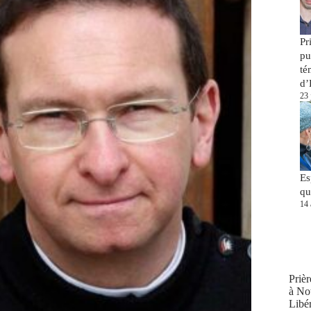
Pr
pu
té
d’
23 
Es
qu
14 
Prièr
à No
Libér