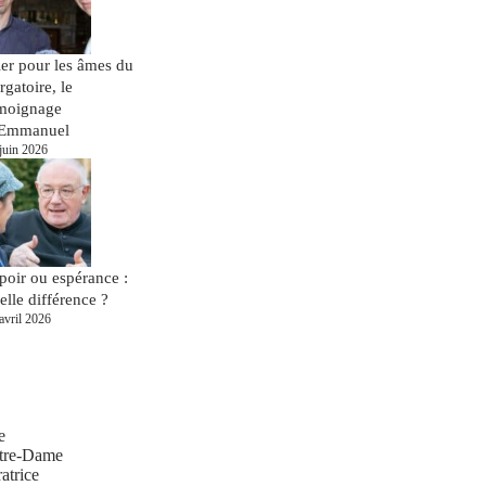
ier pour les âmes du
rgatoire, le
moignage
Emmanuel
juin 2026
poir ou espérance :
elle différence ?
avril 2026
e
tre-Dame
atrice