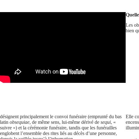
Quelle
Les ob
bien q
désignent principalement le convoi funéraire (emprunté du bas
Elle c
latin
obsequiae
, de même sens, lui-même dérivé de
sequi
, «
encens
suivre ») et la cérémonie funéraire, tandis que les funérailles
illumin
englobent l’ensemble des rites liés au décès d’une personne,
depuis la veillée jusqu’à l’inhumation.