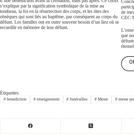
d’une bénédiction avant la crémation, mais pas après. Ce choix
Concrèt
s’explique par la signification symbolique de la mise au
partici
tombeau, la foi en la résurrection des corps, et les rites des
de mes
obsèques qui sont liés au baptême, par conséquent au corps du
CEC 94
défunt. Les familles ont en outre souvent besoin d’un lieu où se
recueillir en mémoire de leur défunt.
L’ense
que no
défunts
éternel
O
Étiquettes
#
benediction
#
enseignement
#
funérailles
#
Messe
#
messe per