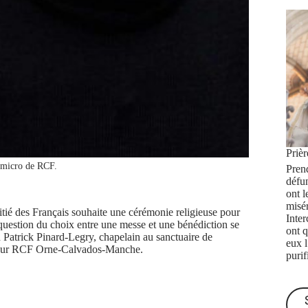
Priè
 micro de RCF.
Prend
défu
ont l
misé
tié des Français souhaite une cérémonie religieuse pour
Inte
question du choix entre une messe et une bénédiction se
ont q
 Patrick Pinard-Legry, chapelain au sanctuaire de
eux 
ur RCF Orne-Calvados-Manche.
purif