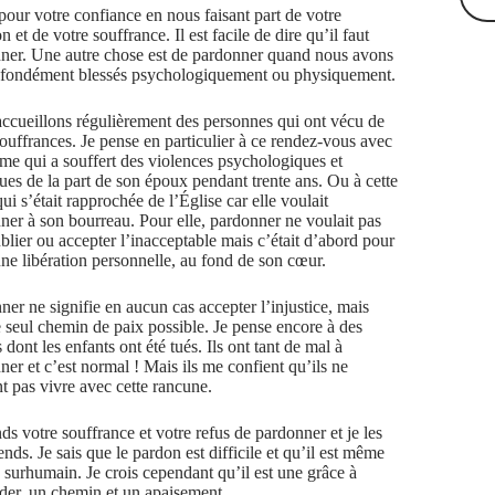
pour votre confiance en nous faisant part de votre
n et de votre souffrance. Il est facile de dire qu’il faut
ner. Une autre chose est de pardonner quand nous avons
ofondément blessés psychologiquement ou physiquement.
ccueillons régulièrement des personnes qui ont vécu de
souffrances. Je pense en particulier à ce rendez-vous avec
me qui a souffert des violences psychologiques et
ues de la part de son époux pendant trente ans. Ou à cette
i s’était rapprochée de l’Église car elle voulait
ner à son bourreau. Pour elle, pardonner ne voulait pas
ublier ou accepter l’inacceptable mais c’était d’abord pour
une libération personnelle, au fond de son cœur.
ner ne signifie en aucun cas accepter l’injustice, mais
le seul chemin de paix possible. Je pense encore à des
 dont les enfants ont été tués. Ils ont tant de mal à
ner et c’est normal ! Mais ils me confient qu’ils ne
t pas vivre avec cette rancune.
ds votre souffrance et votre refus de pardonner et je les
ds. Je sais que le pardon est difficile et qu’il est même
s surhumain. Je crois cependant qu’il est une grâce à
er, un chemin et un apaisement.