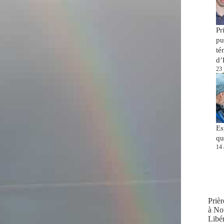
Pr
pu
té
d’
23 
Es
qu
14 
Prièr
à No
Libér