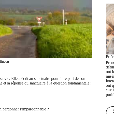
Priè
ligeon
Prend
défu
ont l
misé
a vie. Elle a écrit au sanctuaire pour faire part de son
Inte
 et la réponse du sanctuaire à la question fondamentale :
ont q
eux 
purif
n pardonner l’impardonnable ?