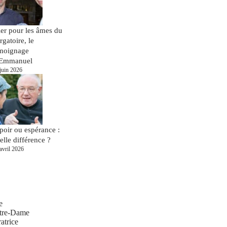
ier pour les âmes du
rgatoire, le
moignage
Emmanuel
juin 2026
poir ou espérance :
elle différence ?
avril 2026
e
tre-Dame
atrice