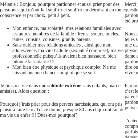
Mélanie : Bonjour, pourquoi pardonner et aussi prier pour des
Merci 
personnes qui m’ont fait souffrir et souffrir en détruisant en toute
questio
conscience et par choix, petit à petit.
pardon
été pr
Mon enfance, ma scolarité, mes relations familiales avec
les autres membres de la famille : frères, soeurs, oncles,
Nous a
tantes, cousins, cousines, grands-parents.
telles 
Sans oublier mes relations amicales , ainsi que mon
une da
adolescence, ma vie d’adulte (sexualité comprise), ma vie
physiq
professionnelle puisqu’ils avaient bien massacré, bien
dame qu
pilonné la scolarité !!!
pardon
Mon bien être physique et psychique complet. Ne me
dire o
laissant aucune chance sur quoi que se soit.
vivre 
Je finis ma vie dans une
solitude extrême
sans enfants, mari et
Pardon
amis(es). Alors question :
c’est 
parents
pardon
Pourquoi j’irais prier pour des pervers narcissiques, qui ont pris
peuven
plaisir à faire le mal et ce durant presque 80 ans et qui ont fait de
ma vie un enfer !!! Dites-moi pourquoi?
J’enten
compren
parfoi
demand