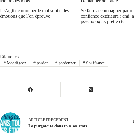
Mettre des mots
Demander de l’aide
Il s’agit de nommer le mal subi et les
Se faire accompagner par u
émotions que l’on éprouve.
confiance extérieure : ami, 
psychologue, prêtre etc.
Étiquettes
#
Montligeon
#
pardon
#
pardonner
#
Souffrance
ARTICLE
PRÉCÉDENT
Le purgatoire dans tous ses états