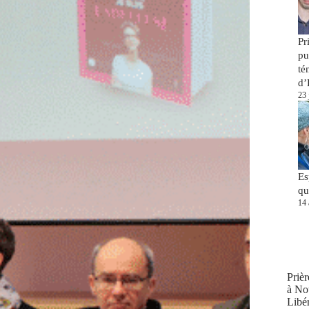
Pr
pu
té
d’
23 
Es
qu
14 
Prièr
à No
Libér