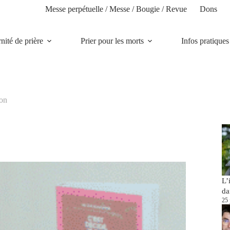
Messe perpétuelle / Messe / Bougie / Revue
Dons
rnité de prière
Prier pour les morts
Infos pratiques
eon
L’
da
25 