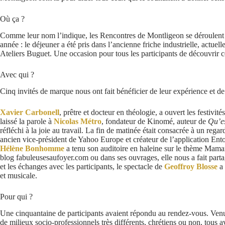
Où ça ?
Comme leur nom l’indique, les Rencontres de Montligeon se déroulent
année : le déjeuner a été pris dans l’ancienne friche industrielle, actuel
Ateliers Buguet. Une occasion pour tous les participants de découvrir cet
Avec qui ?
Cinq invités de marque nous ont fait bénéficier de leur expérience et de 
Xavier Carbonell
, prêtre et docteur en théologie, a ouvert les festivités
laissé la parole à
Nicolas Métro
, fondateur de
Kinomé
, auteur de
Qu’es
réfléchi à la joie au travail. La fin de matinée était consacrée à un regar
ancien vice-président de Yahoo Europe et créateur de l’application
Ent
Hélène Bonhomme
a tenu son auditoire en haleine sur le thème Maman
blog
fabuleusesaufoyer.com
ou dans ses ouvrages, elle nous a fait part
et les échanges avec les participants, le spectacle de
Geoffroy Blosse
a 
et musicale.
Pour qui ?
Une cinquantaine de participants avaient répondu au rendez-vous. Venu
de milieux socio-professionnels très différents, chrétiens ou non, tous