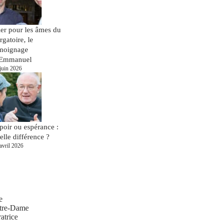
ier pour les âmes du
rgatoire, le
moignage
Emmanuel
juin 2026
poir ou espérance :
elle différence ?
avril 2026
e
tre-Dame
atrice