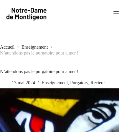
Passer
au
contenu
Accueil
Enseignement
N’attendons pas le purgatoire pour aimer !
N’attendons pas le purgatoire pour aimer !
13 mai 2024
Enseignement
,
Purgatory
,
Recteur