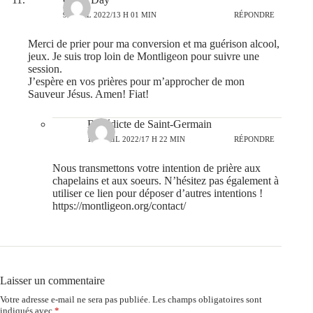
9 AVRIL 2022/13 H 01 MIN
RÉPONDRE
Merci de prier pour ma conversion et ma guérison alcool,
jeux. Je suis trop loin de Montligeon pour suivre une
session.
J’espère en vos prières pour m’approcher de mon
Sauveur Jésus. Amen! Fiat!
Bénédicte de Saint-Germain
12 AVRIL 2022/17 H 22 MIN
RÉPONDRE
Nous transmettons votre intention de prière aux
chapelains et aux soeurs. N’hésitez pas également à
utiliser ce lien pour déposer d’autres intentions !
https://montligeon.org/contact/
Laisser un commentaire
Votre adresse e-mail ne sera pas publiée.
Les champs obligatoires sont
indiqués avec
*